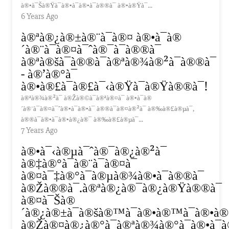
à®•à¯Šà®Ÿà¯à®•à¯à®•à¯à®®à¯ à®•à®Ÿà¯...
6 Years Ago
à®ªà®¿à®±à®¨à¯à®¤ à®•à¯à®
´à®¨à¯à®¤à¯ˆà®¯à¯à®®à¯
à®ªà®šà¯à®®à¯à®ªà®¾à®²à¯à®®à¯
- à®’à®°à¯
à®•à®£à¯à®£à¯‹à®Ÿà¯à®Ÿà®®à¯!
à®ªà®¾à®²à¯ à®Žà®©à¯à®ªà®¤à¯ à®•à¯à®
´à®¨à¯à®¤à¯ˆà®•à¯à®•à¯ à®®à¯à®¤à®²à¯ à®‰à®£à®µà¯,
à®®à¯à®•à¯à®•à®¿à®¯ à®‰à®£à®µà¯...
7 Years Ago
à®•à¯‹à®µà¯ˆà®¯à®¿à®²à¯
à®‡à®°à¯à®¨à¯à®¤à¯
à®¤à¯‡à®°à¯à®µà®¾à®•à¯à®®à¯
à®Žà®®à¯.à®ªà®¿à®¯à®¿à®Ÿà®®à¯
à®¤à¯Šà®
´à®¿à®±à¯à®šà®™à¯à®•à®™à¯à®•à®³
à®Žà®¤à®¿à®°à¯à®ªà®¾à®°à¯à®•à¯à®