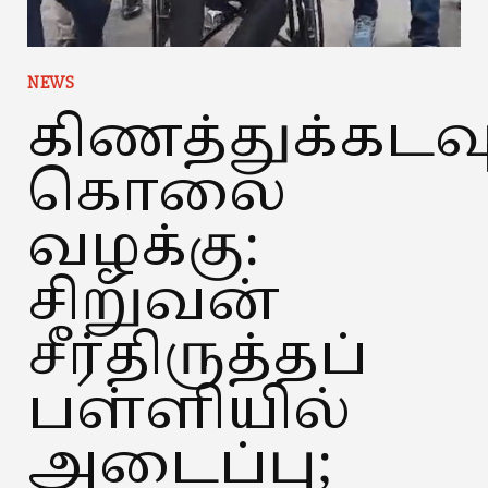
NEWS
கிணத்துக்கடவ
கொலை
வழக்கு:
சிறுவன்
சீர்திருத்தப்
பள்ளியில்
அடைப்பு;