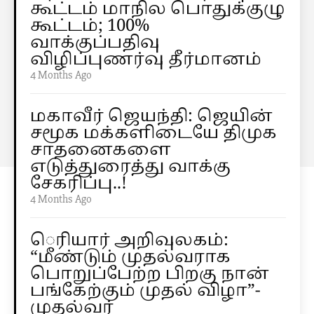
கூட்டம் மாநில பொதுக்குழு
கூட்டம்; 100%
வாக்குப்பதிவு
விழிப்புணர்வு தீர்மானம்
4 Months Ago
மகாவீர் ஜெயந்தி: ஜெயின்
சமூக மக்களிடையே திமுக
சாதனைகளை
எடுத்துரைத்து வாக்கு
சேகரிப்பு..!
4 Months Ago
ெரியார் அறிவுலகம்:
“மீண்டும் முதல்வராக
பொறுப்பேற்ற பிறகு நான்
பங்கேற்கும் முதல் விழா”-
முதல்வர்