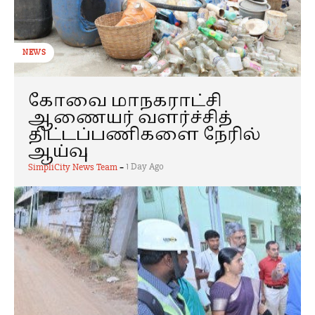
NEWS
கோவை மாநகராட்சி
ஆணையர் வளர்ச்சித்
திட்டப்பணிகளை நேரில்
ஆய்வு
-
1 Day Ago
SimpliCity News Team