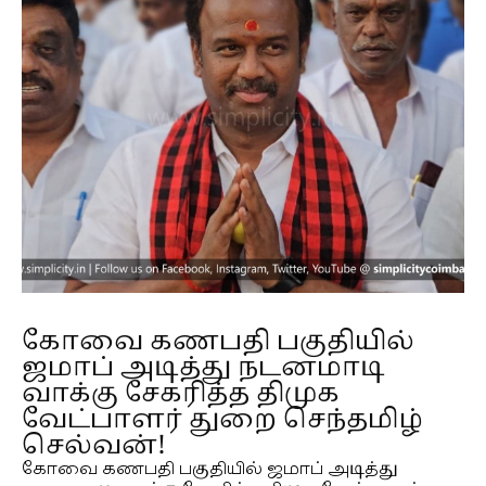
கோவை கணபதி பகுதியில்
ஜமாப் அடித்து நடனமாடி
வாக்கு சேகரித்த திமுக
வேட்பாளர் துறை செந்தமிழ்
செல்வன்!
கோவை கணபதி பகுதியில் ஜமாப் அடித்து