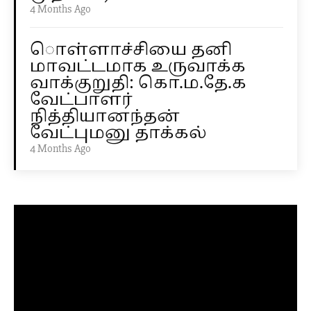
4 Months Ago
ொள்ளாச்சியை தனி
மாவட்டமாக உருவாக்க
வாக்குறுதி: கொ.ம.தே.க
வேட்பாளர்
நித்தியானந்தன்
வேட்புமனு தாக்கல்
4 Months Ago