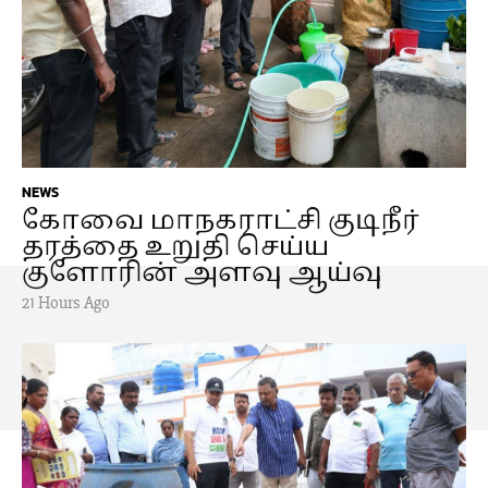
NEWS
கோவை மாநகராட்சி குடிநீர்
தரத்தை உறுதி செய்ய
குளோரின் அளவு ஆய்வு
21 Hours Ago