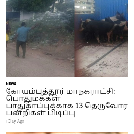
NEWS
கோயம்புத்தூர் மாநகராட்சி:
பொதுமக்கள்
பாதுகாப்புக்காக 13 தெருவோர
பன்றிகள் பிடிப்பு
1 Day Ago