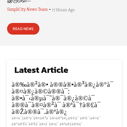
இருந்த...
-
SimpliCity News Team
17 Hours Ago
READ NEWS
Latest Article
à®‰à®²à®• à®®à®•à®³à®¿à®°à¯
à®¤à®¿à®©à®®à¯:
à®•à¯‹à®µà¯ˆà®¯à®¿à®©à¯
à®®à¯à®¤à®²à¯ à®ªà¯†à®£à¯
à®Žà®®à¯.à®ªà®¿
à®¤à¯‡à®°à¯à®¤à®²à¯à®•à®³à®¿à®©à¯ à®ªà¯‹à®¤à¯
à®“à®Ÿà¯à®Ÿà¯à®•à¯à®•à¯ à®ªà®£à®®à¯