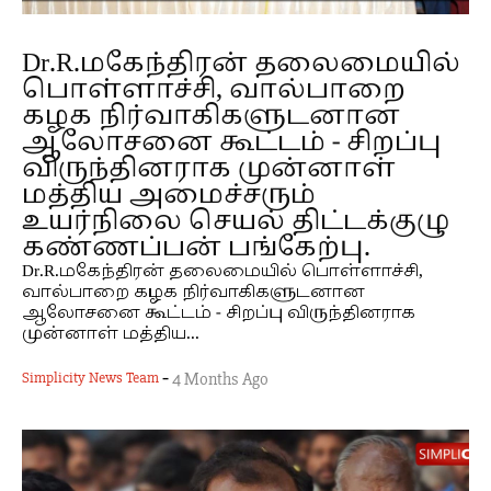
Dr.R.மகேந்திரன் தலைமையில்
பொள்ளாச்சி, வால்பாறை
கழக நிர்வாகிகளுடனான
ஆலோசனை கூட்டம் - சிறப்பு
விருந்தினராக முன்னாள்
மத்திய அமைச்சரும்
உயர்நிலை செயல் திட்டக்குழு
கண்ணப்பன் பங்கேற்பு.
Dr.R.மகேந்திரன் தலைமையில் பொள்ளாச்சி,
வால்பாறை கழக நிர்வாகிகளுடனான
ஆலோசனை கூட்டம் - சிறப்பு விருந்தினராக
முன்னாள் மத்திய...
-
Simplicity News Team
4 Months Ago