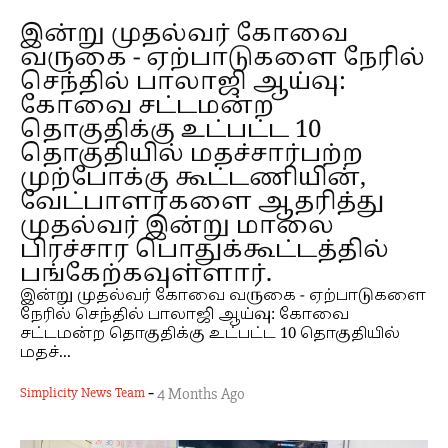
இன்று முதல்வர் கோவை
வருகை - ஏற்பாடுகளை நேரில்
செந்தில் பாலாஜி ஆய்வு:
கோவை சட்டமன்ற
தொகுதிக்கு உட்பட்ட 10
தொகுதியில் மதச்சார்பற்ற
முற்போக்கு கூட்டணியின்,
வேட்பாளர்களை ஆதரித்து
முதல்வர் இன்று மாலை
பிரச்சார பொதுக்கூட்டத்தில்
பங்கேற்கவுள்ளார்.
இன்று முதல்வர் கோவை வருகை - ஏற்பாடுகளை
நேரில் செந்தில் பாலாஜி ஆய்வு: கோவை
சட்டமன்ற தொகுதிக்கு உட்பட்ட 10 தொகுதியில்
மதச்...
-
Simplicity News Team
4 Months Ago