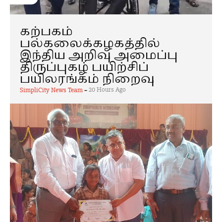
கற்பகம்
பல்கலைக்கழகத்தில்
இந்திய அறிவு அமைப்பு
திருப்புகழ் பயிற்சிப்
பயிலரங்கம் நிறைவு
-
20 Hours Ago
SimpliCity News Team