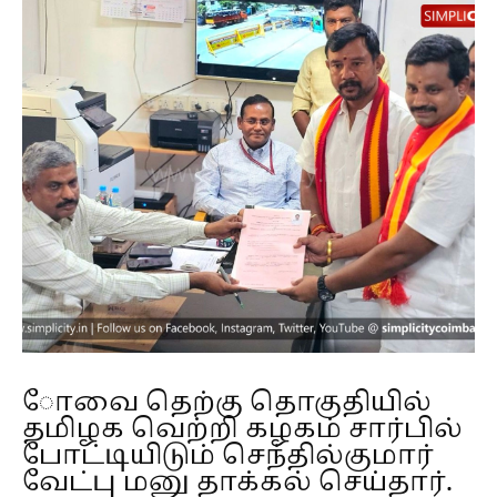
ோவை தெற்கு தொகுதியில்
தமிழக வெற்றி கழகம் சார்பில்
போட்டியிடும் செந்தில்குமார்
வேட்பு மனு தாக்கல் செய்தார்.