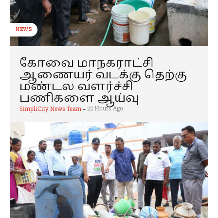
NEWS
கோவை மாநகராட்சி
ஆணையர் வடக்கு தெற்கு
மண்டல வளர்ச்சி
பணிகளை ஆய்வு
-
22 Hours Ago
SimpliCity News Team