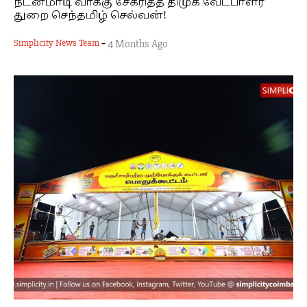
நடனமாடி வாக்கு சேகரித்த திமுக வேட்பாளர்
துறை செந்தமிழ் செல்வன்!
-
Simplicity News Team
4 Months Ago