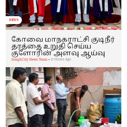
NEWS
கோவை மாநகராட்சி குடிநீர்
தரத்தை உறுதி செய்ய
குளோரின் அளவு ஆய்வு
-
21 Hours Ago
SimpliCity News Team