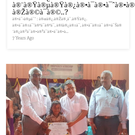
à®¨à®Ÿà®µà®Ÿà®¿à®•à¯à®•à¯ˆà®•à®³
à®Žà®©à¯à®©..?
à®•à¯‹à®µà¯ˆ : à®œà®¿.à®Žà®¸à¯.à®Ÿà®¿.
à®•à¯à®±à¯ˆà®ªà¯à®ªà¯, à®šà®¿à®±à¯, à®•à¯à®±à¯ à®¤à¯Šà®
´à®¿à®²à¯à®•à®³à¯à®•à¯à®•à...
7 Years Ago