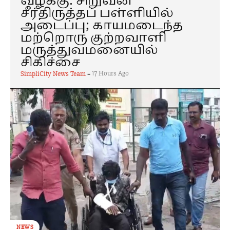
வழக்கு: சிறுவன்
சீர்திருத்தப் பள்ளியில்
அடைப்பு; காயமடைந்த
மற்றொரு குற்றவாளி
மருத்துவமனையில்
சிகிச்சை
-
17 Hours Ago
SimpliCity News Team
NEWS