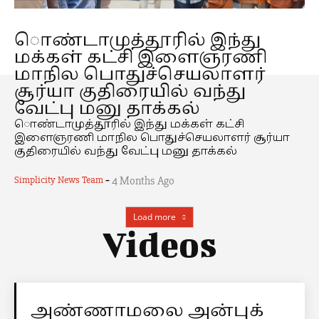
ொண்டாமுத்தூரில் இந்து
மக்கள் கட்சி இளைஞரணி
மாநில பொதுச்செயலாளர்
சூர்யா குதிரையில் வந்து
வேட்பு மனு தாக்கல்
ொண்டாமுத்தூரில் இந்து மக்கள் கட்சி
இளைஞரணி மாநில பொதுச்செயலாளர் சூர்யா
குதிரையில் வந்து வேட்பு மனு தாக்கல்
-
Simplicity News Team
4 Months Ago
Load more
Videos
அண்ணாமலை அன்புக்