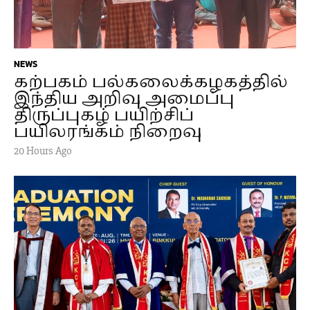
NEWS
கற்பகம் பல்கலைக்கழகத்தில்
இந்திய அறிவு அமைப்பு
திருப்புகழ் பயிற்சிப்
பயிலரங்கம் நிறைவு
20 Hours Ago