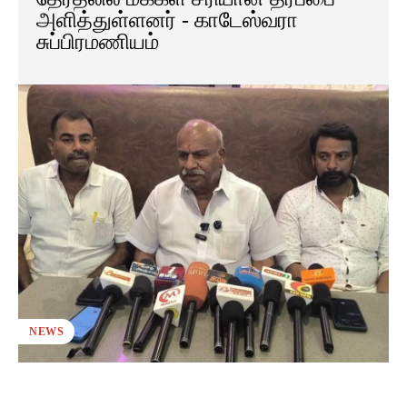
அளித்துள்ளனர் - காடேஸ்வரா
சுப்பிரமணியம்
NEWS