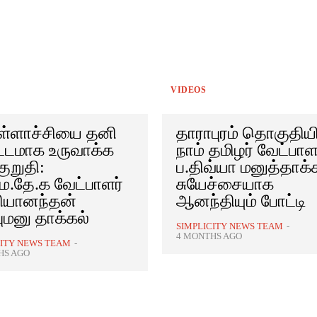
VIDEOS
ளாச்சியை தனி
தாராபுரம் தொகுதியி
்டமாக உருவாக்க
நாம் தமிழர் வேட்பாள
குறுதி:
ப.திவ்யா மனுத்தாக்க
.தே.க வேட்பாளர்
சுயேச்சையாக
தியானந்தன்
ஆனந்தியும் போட்டி
புமனு தாக்கல்
SIMPLICITY NEWS TEAM
-
4 MONTHS AGO
CITY NEWS TEAM
-
HS AGO