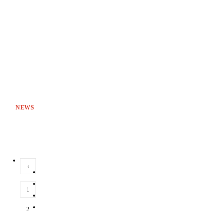
NEWS
‹
1
2