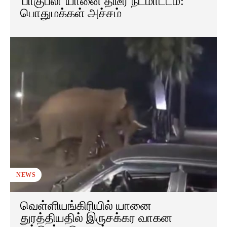
'பாகுபலி' யானை திடீர் நடமாட்டம்:
பொதுமக்கள் அச்சம்
NEWS
வெள்ளியங்கிரியில் யானை
துரத்தியதில் இருசக்கர வாகன