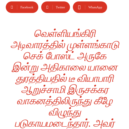
Facebook
Twitter
WhatsApp
வெள்ளியங்கிரி
அடிவாரத்தில் முள்ளங்காடு
செக் போஸ்ட் அருகே
இன்று அதிகாலை யானை
துரத்தியதில் டீ வியாபாரி
ஆறுச்சாமி இருசக்கர
வாகனத்திலிருந்து கீழே
விழுந்து
படுகாயமடைந்தார். அவர்