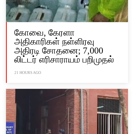
கோவை, கேரளா
அதிகாரிகள் நள்ளிரவு
அதிரடி சோதனை; 7,000
லிட்டர் எரிசாராயம் பறிமுதல்
21 HOURS AGO