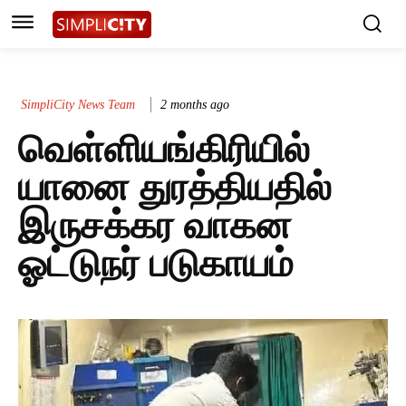
SimpliCity News Team
2 months ago
வெள்ளியங்கிரியில்
யானை துரத்தியதில்
இருசக்கர வாகன
ஓட்டுநர் படுகாயம்