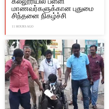
கல்லூரியில் பள்ளி
மாணவர்களுக்கான புதுமை
சிந்தனை நிகழ்ச்சி
11 HOURS AGO