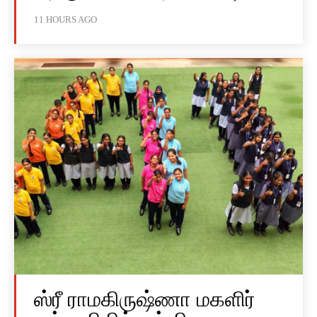
11 HOURS AGO
ஸ்ரீ ராமகிருஷ்ணா மகளிர்