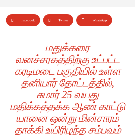
Facebook
Twitter
WhatsApp
மதுக்கரை
வனச்சரகத்திற்கு உட்பட்ட
கரடிமடை பகுதியில் உள்ள
தனியார் தோட்டத்தில்,
சுமார் 25 வயது
மதிக்கத்தக்க ஆண் காட்டு
யானை ஒன்று மின்சாரம்
தாக்கி உயிரிழந்த சம்பவம்