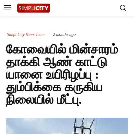
SimpliCity News Team
2 months ago
கோவையில் மின்சாரம்
தாக்கி ஆண் காட்டு
யானை உயிரிழப்பு :
தும்பிக்கை கருகிய
நிலையில் மீட்பு.