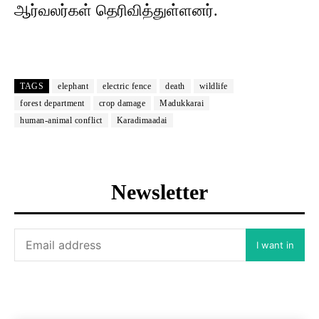
ஆர்வலர்கள் தெரிவித்துள்ளனர்.
TAGS
elephant
electric fence
death
wildlife
forest department
crop damage
Madukkarai
human-animal conflict
Karadimaadai
Newsletter
I want in