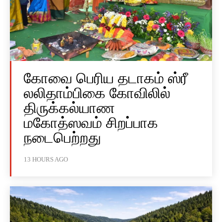
கோவை பெரிய தடாகம் ஸ்ரீ
லலிதாம்பிகை கோவிலில்
திருக்கல்யாண
மகோத்ஸவம் சிறப்பாக
நடைபெற்றது
13 HOURS AGO