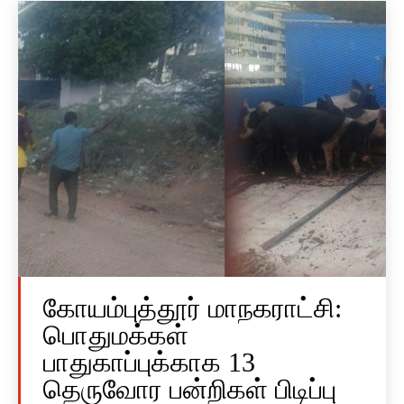
கோயம்புத்தூர் மாநகராட்சி:
பொதுமக்கள்
பாதுகாப்புக்காக 13
தெருவோர பன்றிகள் பிடிப்பு