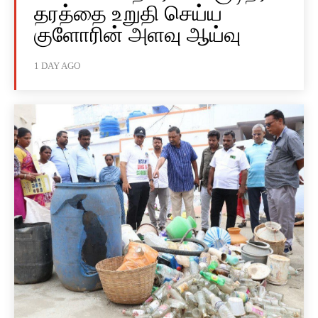
தரத்தை உறுதி செய்ய
குளோரின் அளவு ஆய்வு
1 DAY AGO