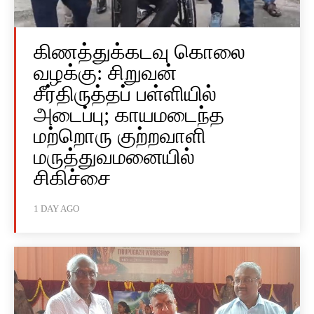
கிணத்துக்கடவு கொலை
வழக்கு: சிறுவன்
சீர்திருத்தப் பள்ளியில்
அடைப்பு; காயமடைந்த
மற்றொரு குற்றவாளி
மருத்துவமனையில்
சிகிச்சை
1 DAY AGO