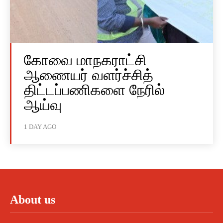
கோவை மாநகராட்சி
ஆணையர் வளர்ச்சித்
திட்டப்பணிகளை நேரில்
ஆய்வு
1 DAY AGO
About us