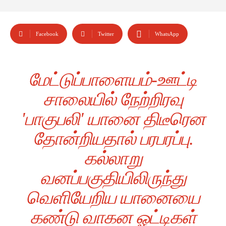
Facebook
Twitter
WhatsApp
மேட்டுப்பாளையம்-ஊட்டி
சாலையில் நேற்றிரவு
'பாகுபலி' யானை திடீரென
தோன்றியதால் பரபரப்பு.
கல்லாறு
வனப்பகுதியிலிருந்து
வெளியேறிய யானையை
கண்டு வாகன ஓட்டிகள்