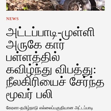
NEWS
அட்டப்பாடி-முள்ளி
அருகே கார்
பள்ளத்தில்
கவிழ்ந்து விபத்து:
நீலகிரியைச் சேர்ந்த
மூவர் பலி
கேரளா-தமிழ்நாடு எல்லைப்பகுதியான அட்டப்பாடி