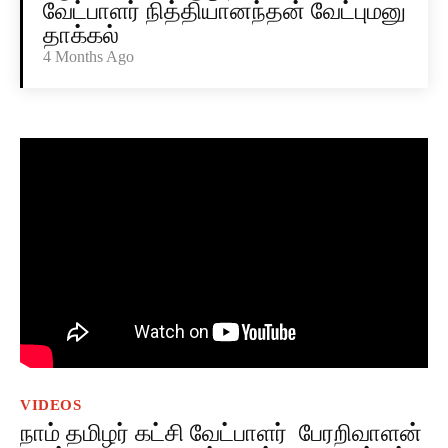
வேட்பாளர் நித்தியானந்தன் வேட்புமனு
தாக்கல்
4 Months Ago
VIDEOS
நாம் தமிழர் கட்சி வேட்பாளர் பேரறிவாளன்