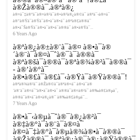
à®Žà®®à¯.à®ªà®¿
à®¤à¯‡à®°à¯à®¤à®²à¯à®•à®³à®¿à®©à¯ à®ªà¯‹à®¤à¯
à®“à®Ÿà¯à®Ÿà¯à®•à¯à®•à¯ à®ªà®£à®®à¯
à®•à¯Šà®Ÿà¯à®•à¯à®•à¯à®®à¯ à®•à®Ÿà¯...
6 Years Ago
à®ªà®¿à®±à®¨à¯à®¤ à®•à¯à®
´à®¨à¯à®¤à¯ˆà®¯à¯à®®à¯
à®ªà®šà¯à®®à¯à®ªà®¾à®²à¯à®®à¯
- à®’à®°à¯
à®•à®£à¯à®£à¯‹à®Ÿà¯à®Ÿà®®à¯!
à®ªà®¾à®²à¯ à®Žà®©à¯à®ªà®¤à¯ à®•à¯à®
´à®¨à¯à®¤à¯ˆà®•à¯à®•à¯ à®®à¯à®¤à®²à¯ à®‰à®£à®µà¯,
à®®à¯à®•à¯à®•à®¿à®¯ à®‰à®£à®µà¯...
7 Years Ago
à®•à¯‹à®µà¯ˆà®¯à®¿à®²à¯
à®‡à®°à¯à®¨à¯à®¤à¯
à®¤à¯‡à®°à¯à®µà®¾à®•à¯à®®à¯
à®Žà®®à¯.à®ªà®¿à®¯à®¿à®Ÿà®®à¯