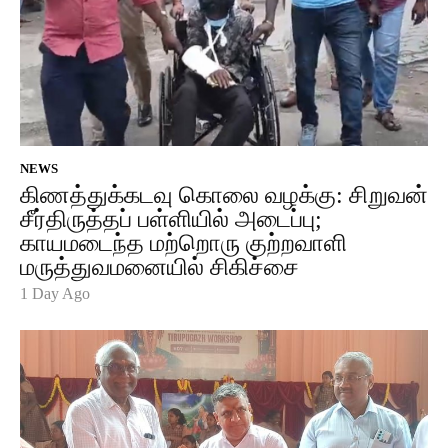
NEWS
கிணத்துக்கடவு கொலை வழக்கு: சிறுவன்
சீர்திருத்தப் பள்ளியில் அடைப்பு;
காயமடைந்த மற்றொரு குற்றவாளி
மருத்துவமனையில் சிகிச்சை
1 Day Ago