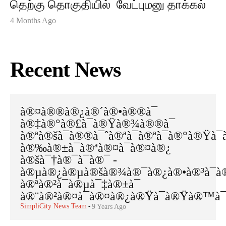
தெற்கு தொகுதியில் வேட்புமனு தாக்கல்
4 Months Ago
Recent News
à®¤à®®à®¿à®´à®•à®®à¯
à®‡à®°à®£à¯à®Ÿà®¾à®®à¯
à®ªà®šà¯à®®à¯ˆà®ªà¯à®ªà¯à®°à®Ÿà¯
à®‰à®±à¯à®ªà®¤à¯à®¤à®¿
à®šà¯†à®¯à¯à®¯ -
à®µà®¿à®µà®šà®¾à®¯à®¿à®•à®³à¯à®•
à®ªà®²à¯à®µà¯‡à®±à¯
à®¨à®²à®¤à¯à®¤à®¿à®Ÿà¯à®Ÿà®™à¯
SimpliCity News Team
-
9 Years Ago