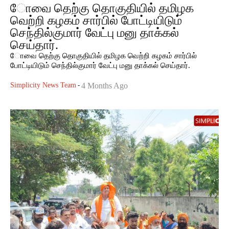
ோவை தெற்கு தொகுதியில் தமிழக
வெற்றி கழகம் சார்பில் போட்டியிடும்
செந்தில்குமார் வேட்பு மனு தாக்கல்
செய்தார்.
ோவை தெற்கு தொகுதியில் தமிழக வெற்றி கழகம் சார்பில்
போட்டியிடும் செந்தில்குமார் வேட்பு மனு தாக்கல் செய்தார்.
Simplicity News Team
-
4 Months Ago