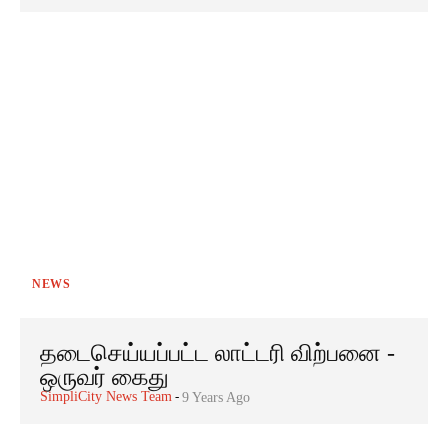
NEWS
தடைசெய்யப்பட்ட லாட்டரி விற்பனை -
ஒருவர் கைது
SimpliCity News Team
-
9 Years Ago