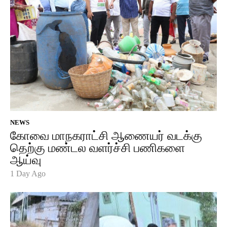
NEWS
கோவை மாநகராட்சி ஆணையர் வடக்கு
தெற்கு மண்டல வளர்ச்சி பணிகளை
ஆய்வு
1 Day Ago