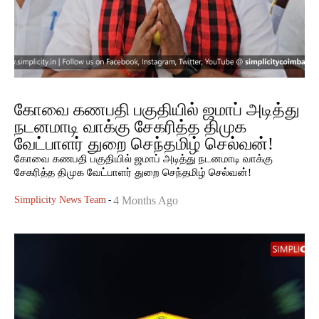
கோவை கணபதி பகுதியில் ஜமாப் அடித்து
நடனமாடி வாக்கு சேகரித்த திமுக
வேட்பாளர் துறை செந்தமிழ் செல்வன்!
கோவை கணபதி பகுதியில் ஜமாப் அடித்து நடனமாடி வாக்கு
சேகரித்த திமுக வேட்பாளர் துறை செந்தமிழ் செல்வன்!
Simplicity News Team
-
4 Months Ago