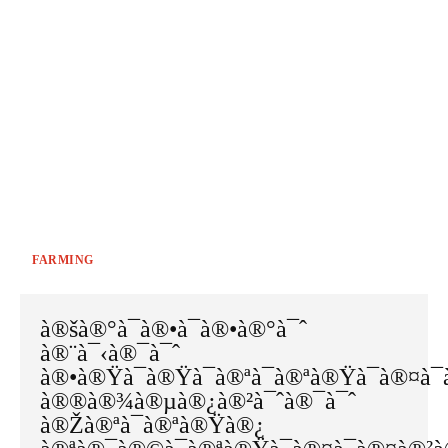
FARMING
à®šà®°à¯à®•à¯à®•à®°à¯ˆ
à®¨à¯‹à®¯à¯ˆ
à®•à®Ÿà¯à®Ÿà¯à®ªà¯à®ªà®Ÿà¯à®¤à¯
à®®à®¾à®µà®¿à®²à¯ˆà®¯à¯ˆ
à®Žà®ªà¯à®ªà®Ÿà®¿