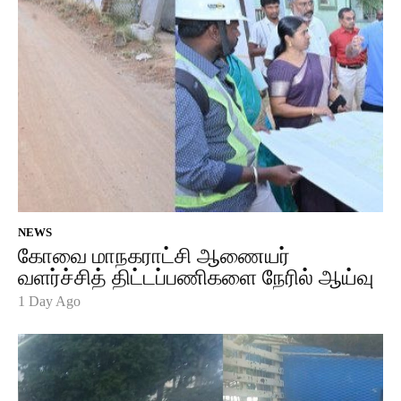
NEWS
கோவை மாநகராட்சி ஆணையர்
வளர்ச்சித் திட்டப்பணிகளை நேரில் ஆய்வு
1 Day Ago