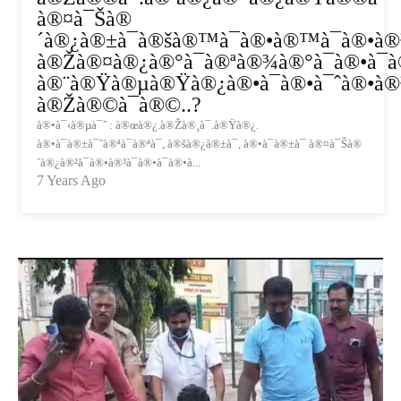
à®¤à¯Šà®
´à®¿à®±à¯à®šà®™à¯à®•à®™à¯à®•à®³
à®Žà®¤à®¿à®°à¯à®ªà®¾à®°à¯à®•à¯à®
à®¨à®Ÿà®µà®Ÿà®¿à®•à¯à®•à¯ˆà®•à®³
à®Žà®©à¯à®©..?
à®•à¯‹à®µà¯ˆ : à®œà®¿.à®Žà®¸à¯.à®Ÿà®¿.
à®•à¯à®±à¯ˆà®ªà¯à®ªà¯, à®šà®¿à®±à¯, à®•à¯à®±à¯ à®¤à¯Šà®
´à®¿à®²à¯à®•à®³à¯à®•à¯à®•à...
7 Years Ago