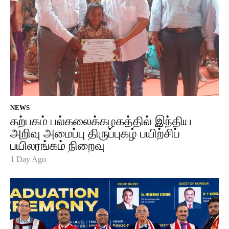
NEWS
கற்பகம் பல்கலைக்கழகத்தில் இந்திய
அறிவு அமைப்பு திருப்புகழ் பயிற்சிப்
பயிலரங்கம் நிறைவு
1 Day Ago