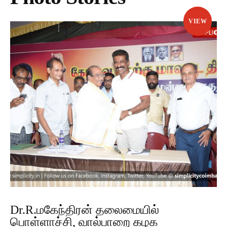
VIEW
Dr.R.மகேந்திரன் தலைமையில்
பொள்ளாச்சி, வால்பாறை கழக