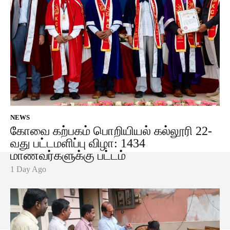
NEWS
கோவை கற்பகம் பொறியியல் கல்லூரி 22-
வது பட்டமளிப்பு விழா: 1434
மாணவர்களுக்கு பட்டம்
1 Day Ago