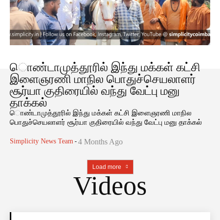
ொண்டாமுத்தூரில் இந்து மக்கள் கட்சி
இளைஞரணி மாநில பொதுச்செயலாளர்
சூர்யா குதிரையில் வந்து வேட்பு மனு
தாக்கல்
ொண்டாமுத்தூரில் இந்து மக்கள் கட்சி இளைஞரணி மாநில
பொதுச்செயலாளர் சூர்யா குதிரையில் வந்து வேட்பு மனு தாக்கல்
Simplicity News Team
-
4 Months Ago
Load more
Videos