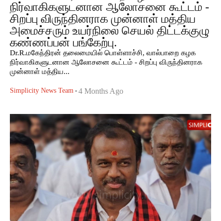
நிர்வாகிகளுடனான ஆலோசனை கூட்டம் -
சிறப்பு விருந்தினராக முன்னாள் மத்திய
அமைச்சரும் உயர்நிலை செயல் திட்டக்குழு
கண்ணப்பன் பங்கேற்பு.
Dr.R.மகேந்திரன் தலைமையில் பொள்ளாச்சி, வால்பாறை கழக
நிர்வாகிகளுடனான ஆலோசனை கூட்டம் - சிறப்பு விருந்தினராக
முன்னாள் மத்திய...
Simplicity News Team
-
4 Months Ago