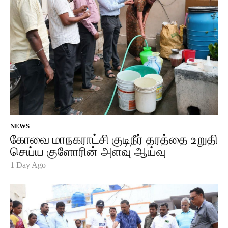
NEWS
கோவை மாநகராட்சி குடிநீர் தரத்தை உறுதி
செய்ய குளோரின் அளவு ஆய்வு
1 Day Ago