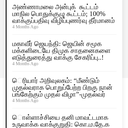
அண்ணாமலை அன்புக் கூட்டம்
மாநில பொதுக்குழு கூட்டம்; 100%
வாக்குப்பதிவு விழிப்புணர்வு தீர்மானம்
4 Months Ago
மகாவீர் ஜெயந்தி: ஜெயின் சமூக
மக்களிடையே திமுக சாதனைகளை
எடுத்துரைத்து வாக்கு சேகரிப்பு..!
4 Months Ago
ெரியார் அறிவுலகம்: “மீண்டும்
முதல்வராக பொறுப்பேற்ற பிறகு நான்
பங்கேற்கும் முதல் விழா”-முதல்வர்
4 Months Ago
ொள்ளாச்சியை தனி மாவட்டமாக
உருவாக்க வாக்குறுதி: கொ.ம.தே.க