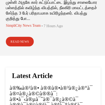
முள்ளி அருகே கார் கட்டுப்பாட்டை இழந்து சாலையோர
பள்ளத்தில் கவிழ்ந்த விபத்தில், நீலகிரி மாவட்டத்தைச்
சேர்ந்த 3 பேர் பரிதாபமாக உயிரிழந்தனர். விபத்து
குறித்து போ...
SimpliCity News Team
-
7 Hours Ago
READ NEWS
Latest Article
à®‰à®²à®• à®®à®•à®³à®¿à®°à¯
à®¤à®¿à®©à®®à¯:
à®•à¯‹à®µà¯ˆà®¯à®¿à®©à¯
à®®à¯à®¤à®²à¯ à®ªà¯†à®£à¯