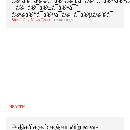
à®ªà®¯à®©à¯à®ªà®Ÿà¯à®¤à¯à®¤à®²
- à®‡à®¯à®±à¯à®•à¯ˆ
à®®à®°à¯à®¤à¯à®¤à¯à®µà®®à¯
SimpliCity News Team
-
9 Years Ago
HEALTH
அதிகரிக்கும் கஞ்சா விற்பனை-