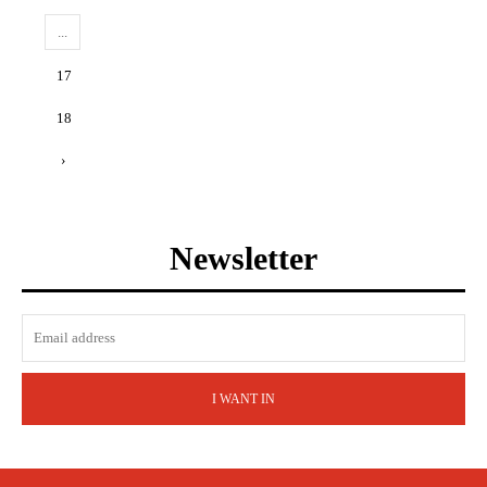
...
17
18
›
Newsletter
I WANT IN