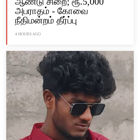
ஆண்டு சிறை; ரூ.5,000
அபராதம் - கோவை
நீதிமன்றம் தீர்ப்பு
4 HOURS AGO