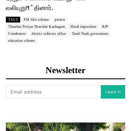
வலியுறுत்தினார்.
TAGS
PM Shri scheme
protest
Thanthai Periyar Dravidar Kazhagam
Hindi imposition
BJP
Coimbatore
district collector office
Tamil Nadu government
education scheme
Newsletter
I want in