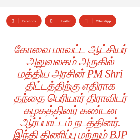
Facebook
Twitter
WhatsApp
கோவை மாவட்ட ஆட்சியர்
அலுவலகம் அருகில்
மத்திய அரசின் PM Shri
திட்டத்திற்கு எதிராக
தந்தை பெரியார் திராவிடர்
கழகத்தினர் கண்டன
ஆர்ப்பாட்டம் நடத்தினர்.
இந்தி திணிப்பு மற்றும் BJP