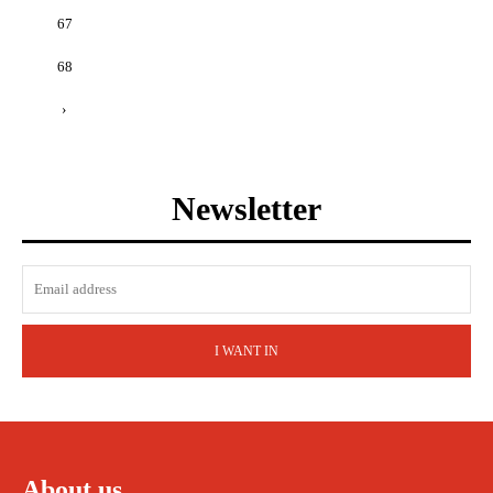
67
68
›
Newsletter
I WANT IN
About us