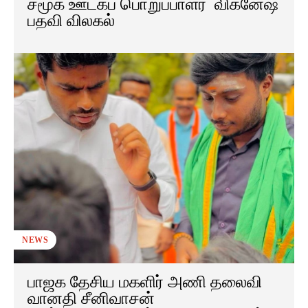
சமூக ஊடகப் பொறுப்பாளர் விக்னேஷ்
பதவி விலகல்
NEWS
பாஜக தேசிய மகளிர் அணி தலைவி
வானதி சீனிவாசன்