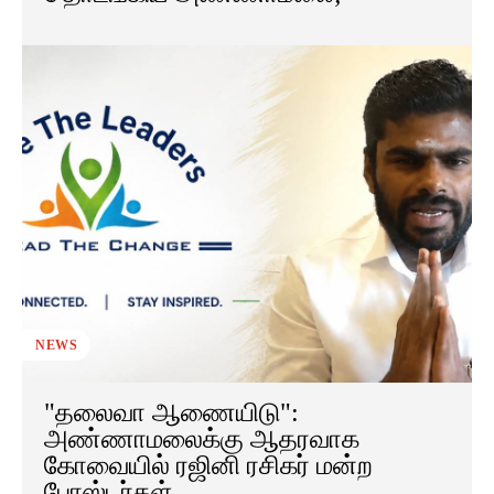
NEWS
"தலைவா ஆணையிடு":
அண்ணாமலைக்கு ஆதரவாக
கோவையில் ரஜினி ரசிகர் மன்ற
போஸ்டர்கள்