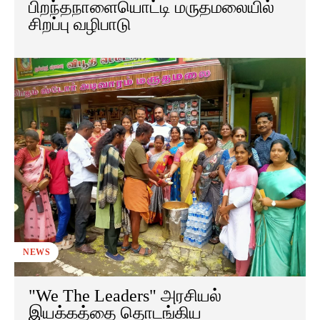
பிறந்தநாளையொட்டி மருதமலையில்
சிறப்பு வழிபாடு
NEWS
"We The Leaders" அரசியல்
இயக்கத்தை தொடங்கிய