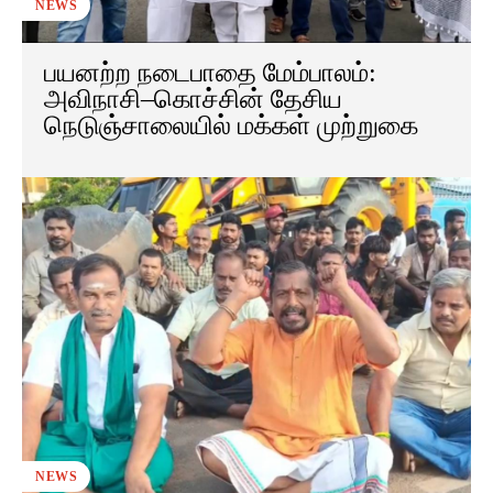
NEWS
பயனற்ற நடைபாதை மேம்பாலம்:
அவிநாசி–கொச்சின் தேசிய
நெடுஞ்சாலையில் மக்கள் முற்றுகை
NEWS