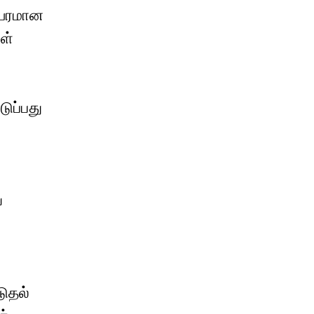
 உயரமான
ள்
ுப்பது
ே
டுதல்