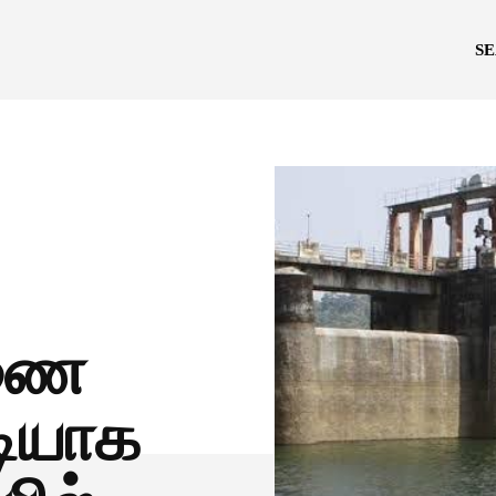
S
அணை
அடியாக