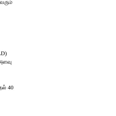
வரும்
LD)
 அளவு
தல் 40