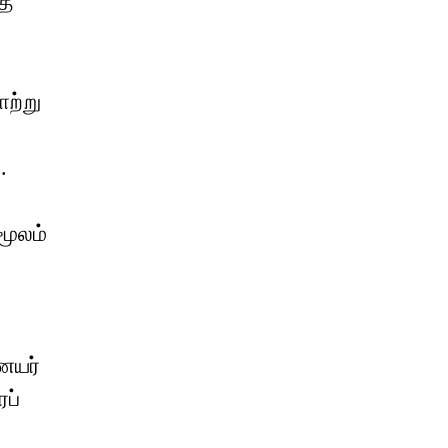
த்
ாற்று
.
மூலம்
ையர்
ைப்