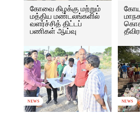
கோவை கிழக்கு மற்றும்
கோயம
மத்திய மண்டலங்களில்
மாநக
வளர்ச்சித் திட்டப்
கொசு
பணிகள் ஆய்வு
தீவிர
NEWS
NEWS