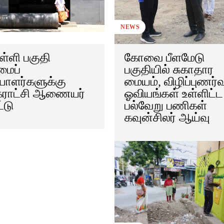
NEWS
்ளி பகுதி
கோவை பீளமேடு
மைப்
பகுதியில் சுகாதார
ாளர்களுக்கு
மையம், விழிப்புணர்வ
கராட்சி ஆணையர்
ஓவியங்கள் உள்ளிட்ட
்டு
பல்வேறு பணிகள்
கவுன்சிலர் ஆய்வு