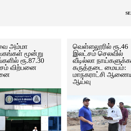
S
ை அம்மா
வெள்ளலூரில் ரூ.46
ங்கள் மூன்று
இலட்சம் செலவில்
்களில் ரூ.87.30
வீடில்லா நாய்களுக்
சம் விற்பனை
கருத்தடை மையம்:
னை
மாநகராட்சி ஆணைய
ஆய்வு