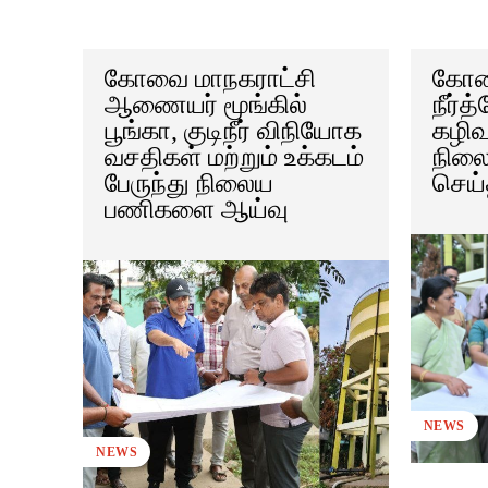
கோவை மாநகராட்சி
கோவை
ஆணையர் மூங்கில்
நீர்த
பூங்கா, குடிநீர் விநியோக
கழிவு
வசதிகள் மற்றும் உக்கடம்
நில
பேருந்து நிலைய
செய்
பணிகளை ஆய்வு
NEWS
NEWS