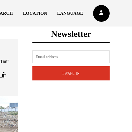
EARCH
LOCATION
LANGUAGE
Newsletter
கான
ர்
I WANT IN