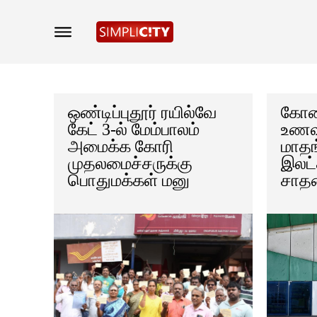
ஒண்டிப்புதூர் ரயில்வே
கோவ
கேட் 3-ல் மேம்பாலம்
உணவக
அமைக்க கோரி
மாதங
முதலமைச்சருக்கு
இலட்
பொதுமக்கள் மனு
சாத