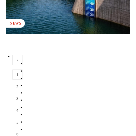
NEWS
‹
1
2
3
4
5
6