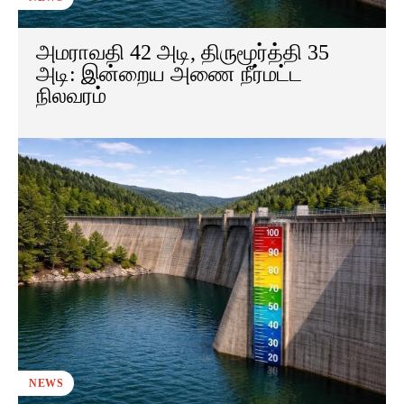
அமராவதி 42 அடி, திருமூர்த்தி 35
அடி: இன்றைய அணை நீர்மட்ட
நிலவரம்
NEWS