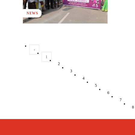
NEWS
‹
1
2
3
4
5
6
7
8