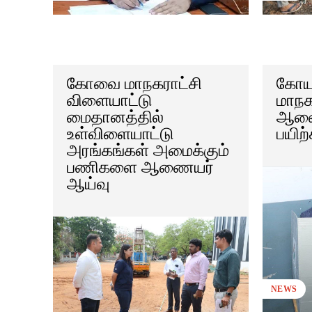
கோவை மாநகராட்சி
கோயம
விளையாட்டு
மாநக
மைதானத்தில்
ஆணை
உள்விளையாட்டு
பயிற்
அரங்கங்கள் அமைக்கும்
பணிகளை ஆணையர்
ஆய்வு
NEWS