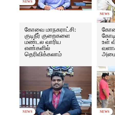
NEWS
NEWS
கோவை மாநகராட்சி:
கோவை
குடிநீர் குறைகளை
கோடிய
மண்டல வாரிய
உள் 
எண்களில்
வளா
தெரிவிக்கலாம்
அமைக
NEWS
NEWS