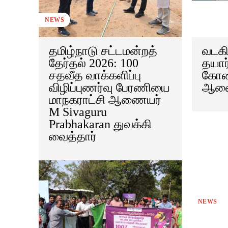
NEWS
தமிழ்நாடு சட்டமன்றத்
வடகி
தேர்தல் 2026: 100
தயார
சதவீத வாக்களிப்பு
கோவ
விழிப்புணர்வு பேரணியை
ஆணை
மாநகராட்சி ஆணையர்
M Sivaguru
Prabhakaran துவக்கி
வைத்தார்
NEWS