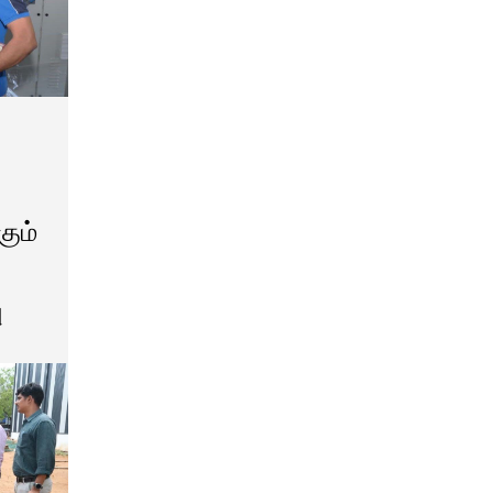
ும்
ு