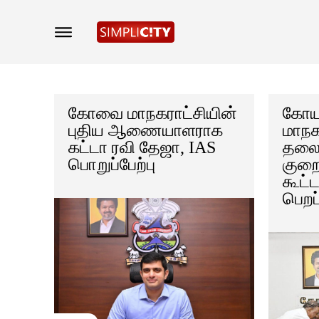
கோவை மாநகராட்சியின்
கோயம
புதிய ஆணையாளராக
மாநக
கட்டா ரவி தேஜா, IAS
தலைம
பொறுப்பேற்பு
குறைத
கூட்ட
பெறப