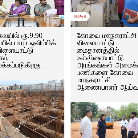
NEWS
யில் ரூ.9.90
கோவை மாநகராட்சி
ில் பாரா ஒலிம்பிக்
விளையாட்டு
விளையாட்டு
மைதானத்தில்
கம்
உள்விளையாட்டு
்கப்படுகிறது
அரங்கங்கள் அமைக்க
பணிகளை கோவை
மாநகராட்சி
ஆணையாளர் ஆய்வ