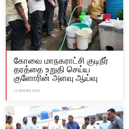
கோவை மாநகராட்சி குடிநீர்
தரத்தை உறுதி செய்ய
குளோரின் அளவு ஆய்வு
13 HOURS AGO