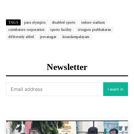
TAGS
para olympics
disabled sports
indoor stadium
coimbatore corporation
sports facility
sivaguru prabhakaran
differently abled
jeevanagar
koundampalayam
Newsletter
I want in