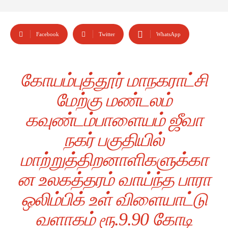
Facebook
Twitter
WhatsApp
கோயம்புத்தூர் மாநகராட்சி
மேற்கு மண்டலம்
கவுண்டம்பாளையம் ஜீவா
நகர் பகுதியில்
மாற்றுத்திறனாளிகளுக்கா
ன உலகத்தரம் வாய்ந்த பாரா
ஒலிம்பிக் உள் விளையாட்டு
வளாகம் ரூ.9.90 கோடி