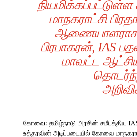
நியமிக்கப்பட்டுள்ள
மாநகராட்சி பிர
ஆணையாளராக பொற
பிரபாகரன், IAS பதவ
மாவட்ட ஆட்சி
தொடர்ந்
அறிவிக
கோவை: தமிழ்நாடு அரசின் சமீபத்திய IAS 
உத்தரவின் அடிப்படையில் கோவை மாநகராட