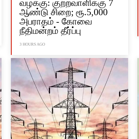
வழக்கு: குற்றவாளிக்கு 7
ஆண்டு சிறை; ரூ.5,000
அபராதம் - கோவை
நீதிமன்றம் தீர்ப்பு
3 HOURS AGO