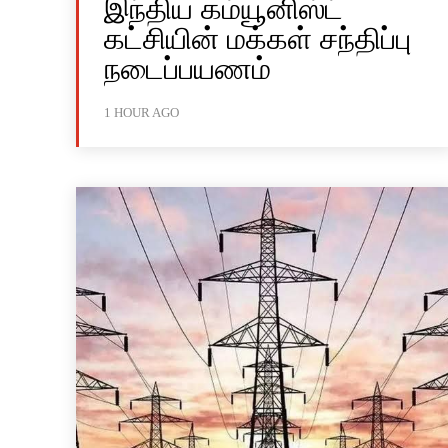
இந்திய கம்யூனிஸ்ட்
கட்சியின் மக்கள் சந்திப்பு
நடைப்பயணம்
1 HOUR AGO