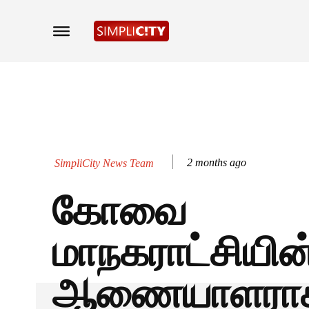
2 months ago
SimpliCity News Team
கோவை
மாநகராட்சியின்
ஆணையாளராக 