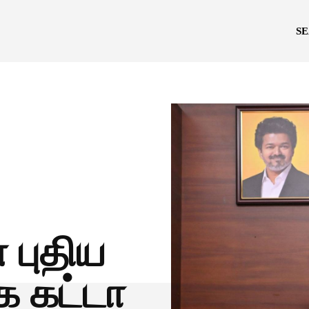
S
 புதிய
கட்டா