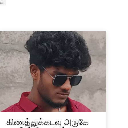
am
கிணத்துக்கடவு அருகே