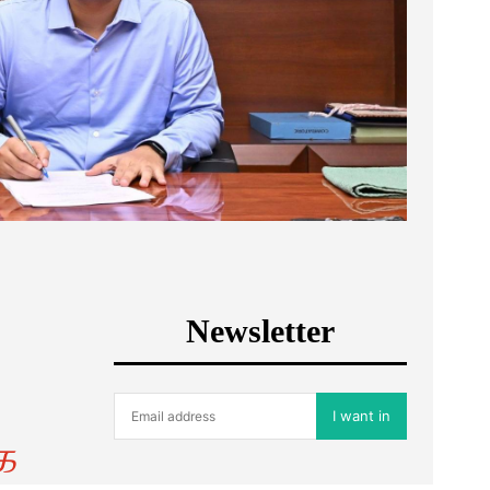
Newsletter
I want in
க