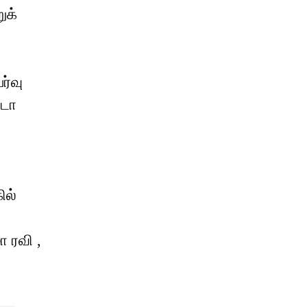
ுக்
ர்வு
்டா
ில்
 ரவி ,