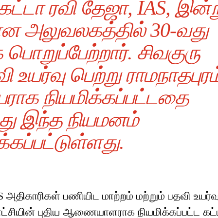
 கட்டா ரவி தேஜா, IAS, இன்ற
தான அலுவலகத்தில் 30-வது
ுப்பேற்றார். சிவகுரு
ி உயர்வு பெற்று ராமநாதபுரம
யராக நியமிக்கப்பட்டதை
து இந்த நியமனம்
்கப்பட்டுள்ளது.
அதிகாரிகள் பணியிட மாற்றம் மற்றும் பதவி உயர்வ
்சியின் புதிய ஆணையாளராக நியமிக்கப்பட்ட கட்