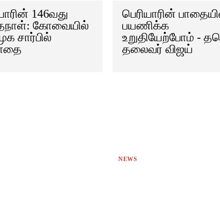
யாரின் 146வது
பெரியாரின் பாதையி
்தநாள்: கோவையில்
பயணிக்க
ுக சார்பில்
உறுதியேற்போம் - 
யாதை
தலைவர் விஜய்
NEWS