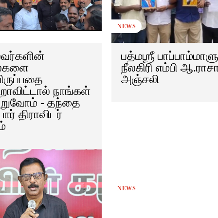
NEWS
வர்களின்
பத்மஶ்ரீ பாப்பாம்மாள
ைகளை
நீலகிரி எம்பி ஆ.ராச
யிருப்பதை
அஞ்சலி
றாவிட்டால் நாங்கள்
றுவோம் - தந்தை
ார் திராவிடர்
்
NEWS