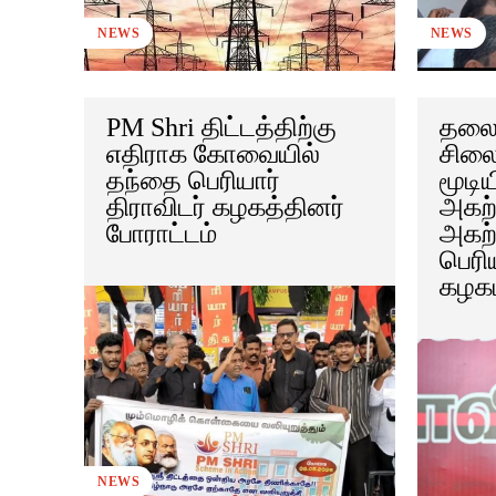
NEWS
NEWS
PM Shri திட்டத்திற்கு
தலை
எதிராக கோவையில்
சில
தந்தை பெரியார்
மூடி
திராவிடர் கழகத்தினர்
அகற்
போராட்டம்
அகற்
பெரிய
கழகம
NEWS