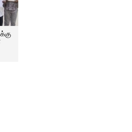
ுக்கு
ா