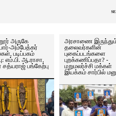
S
ூர் அருகே
அரசாணை இருந்தும
யார்-அம்பேத்கர்
தலைவர்களின்
ள், படிப்பகம்
புகைப்படங்களை
பு: எம்.பி. ஆ.ராசா,
புறக்கணிப்பதா? -
் சத்யராஜ் பங்கேற்பு
மறுமலர்ச்சி மக்கள்
இயக்கம் சார்பில் மன