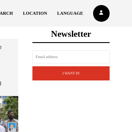
EARCH
LOCATION
LANGUAGE
Newsletter
்
I WANT IN
ு