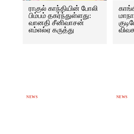
ராகுல் காந்தியின் போலி
காங்க
பிம்பம் தகர்ந்துள்ளது:
மாநாட
வானதி சீனிவாசன்
குடி
எம்எல்ஏ கருத்து
விவச
NEWS
NEWS