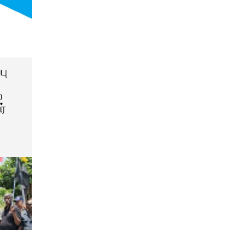
பு
்
ர்