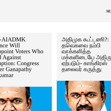
S
-AIADMK
அதிமுக கூட்டணி?:
nce Will
தவெகவை நம்பி
ppoint Voters Who
வாக்களித்த
d Against
மக்களிடையே அதிரு
uption: Congress
ஏற்படும்- காங்கிரஸ்
er Ganapathy
தலைவர் கருத்து
kumar