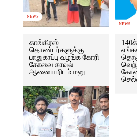
NEWS
NEWS
காங்கிரஸ்
140க
தொண்டர்களுக்கு
எங்க
பாதுகாப்பு வழங்க கோரி
தொகு
கோவை காவல்
வெற்
ஆணையரிடம் மனு
கோவ
செல்