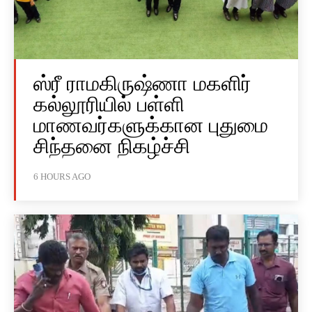
ஸ்ரீ ராமகிருஷ்ணா மகளிர்
கல்லூரியில் பள்ளி
மாணவர்களுக்கான புதுமை
சிந்தனை நிகழ்ச்சி
6 HOURS AGO