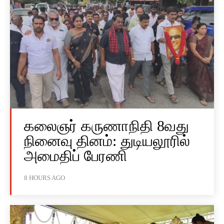
கலைஞர் கருணாநிதி 8வது
நினைவு தினம்: துடியலூரில்
அமைதிப் பேரணி
8 HOURS AGO