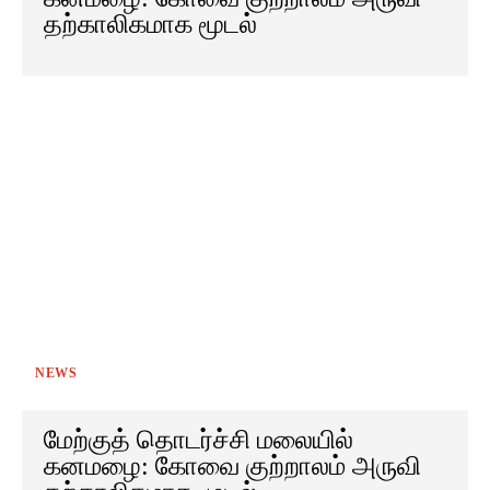
தற்காலிகமாக மூடல்
NEWS
மேற்குத் தொடர்ச்சி மலையில்
கனமழை: கோவை குற்றாலம் அருவி