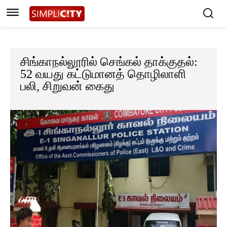
சிங்காநல்லூரில் செங்கல் தாக்குதல்:
52 வயது கட்டுமானத் தொழிலாளி
பலி, சிறுவன் கைது