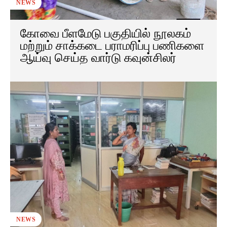
NEWS
கோவை பீளமேடு பகுதியில் நூலகம்
மற்றும் சாக்கடை பராமரிப்பு பணிகளை
ஆய்வு செய்த வார்டு கவுன்சிலர்
NEWS