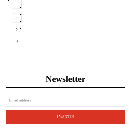
‹
1
2
3
›
Newsletter
I WANT IN