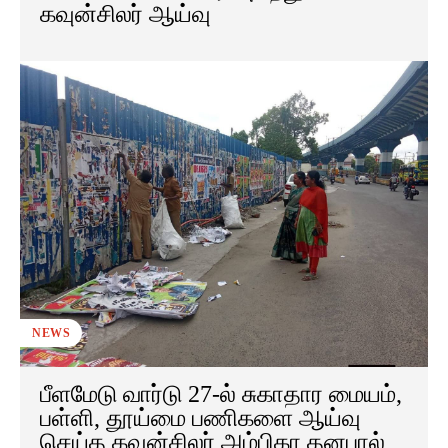
கவுன்சிலர் ஆய்வு
NEWS
பீளமேடு வார்டு 27-ல் சுகாதார மையம்,
பள்ளி, தூய்மை பணிகளை ஆய்வு
செய்த கவுன்சிலர் அம்பிகா தனபால்