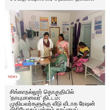
NEWS
சிங்காநல்லூர் தொகுதியில்
'தாயுமானவர்' திட்டம்:
முதியவர்களுக்கு வீடு வீடாக ரேஷன்
விநியோகம் மற்றும் தூய்மைப்