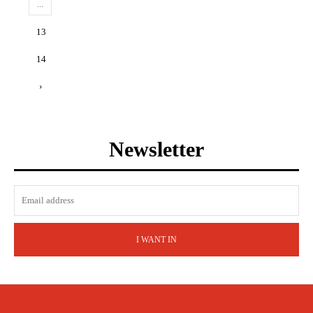
...
13
14
›
Newsletter
I WANT IN