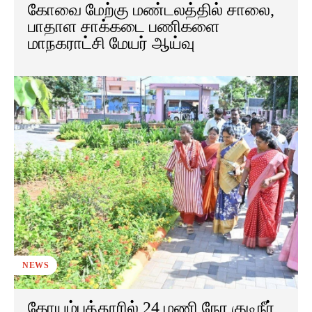
கோவை மேற்கு மண்டலத்தில் சாலை,
பாதாள சாக்கடை பணிகளை
மாநகராட்சி மேயர் ஆய்வு
NEWS
கோயம்புத்தூரில் 24 மணி நேர குடிநீர்