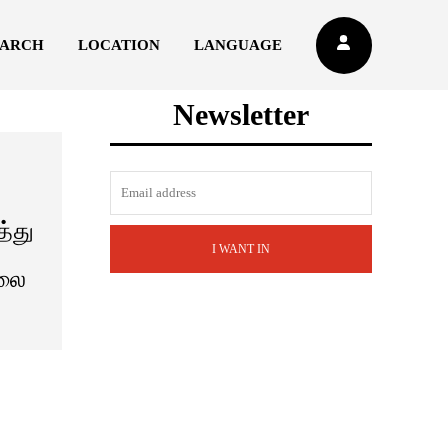
EARCH
LOCATION
LANGUAGE
Newsletter
த்து
I WANT IN
லை