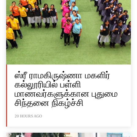
ஸ்ரீ ராமகிருஷ்ணா மகளிர்
கல்லூரியில் பள்ளி
மாணவர்களுக்கான புதுமை
சிந்தனை நிகழ்ச்சி
20 HOURS AGO