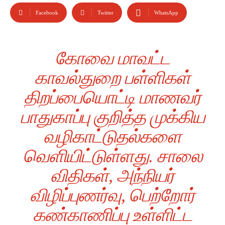
Facebook
Twitter
WhatsApp
கோவை மாவட்ட
காவல்துறை பள்ளிகள்
திறப்பையொட்டி மாணவர்
பாதுகாப்பு குறித்த முக்கிய
வழிகாட்டுதல்களை
வெளியிட்டுள்ளது. சாலை
விதிகள், அந்நியர்
விழிப்புணர்வு, பெற்றோர்
கண்காணிப்பு உள்ளிட்ட