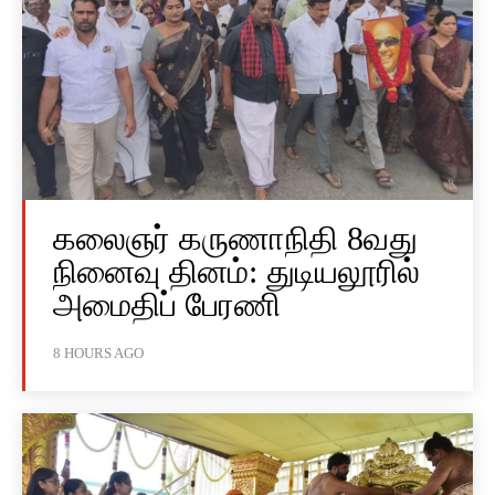
கலைஞர் கருணாநிதி 8வது
நினைவு தினம்: துடியலூரில்
அமைதிப் பேரணி
8 HOURS AGO