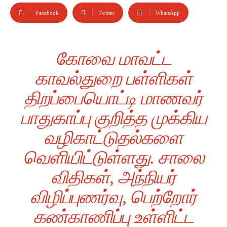
Facebook
Twitter
WhatsApp
கோவை மாவட்ட
காவல்துறை பள்ளிகள்
திறப்பையொட்டி மாணவர்
பாதுகாப்பு குறித்த முக்கிய
வழிகாட்டுதல்களை
வெளியிட்டுள்ளது. சாலை
விதிகள், அந்நியர்
விழிப்புணர்வு, பெற்றோர்
கண்காணிப்பு உள்ளிட்ட