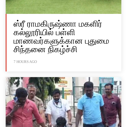
ஸ்ரீ ராமகிருஷ்ணா மகளிர்
கல்லூரியில் பள்ளி
மாணவர்களுக்கான புதுமை
சிந்தனை நிகழ்ச்சி
7 HOURS AGO