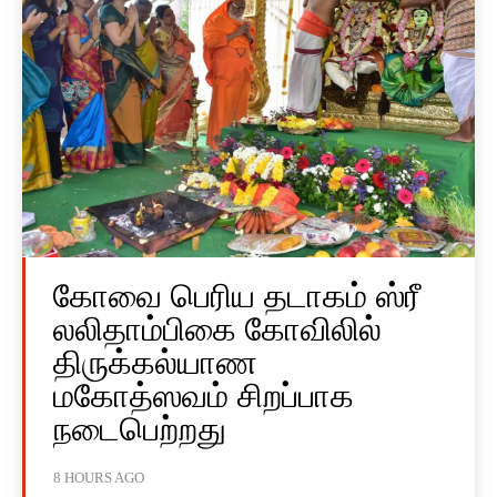
கோவை பெரிய தடாகம் ஸ்ரீ
லலிதாம்பிகை கோவிலில்
திருக்கல்யாண
மகோத்ஸவம் சிறப்பாக
நடைபெற்றது
8 HOURS AGO