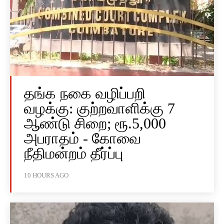
தங்க நகை வழிப்பறி
வழக்கு: குற்றவாளிக்கு 7
ஆண்டு சிறை; ரூ.5,000
அபராதம் - கோவை
நீதிமன்றம் தீர்ப்பு
10 HOURS AGO