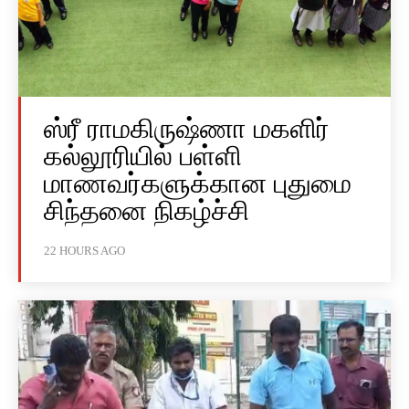
ஸ்ரீ ராமகிருஷ்ணா மகளிர்
கல்லூரியில் பள்ளி
மாணவர்களுக்கான புதுமை
சிந்தனை நிகழ்ச்சி
22 HOURS AGO