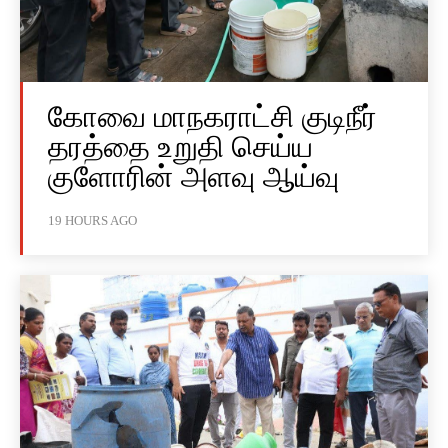
கோவை மாநகராட்சி குடிநீர்
தரத்தை உறுதி செய்ய
குளோரின் அளவு ஆய்வு
19 HOURS AGO