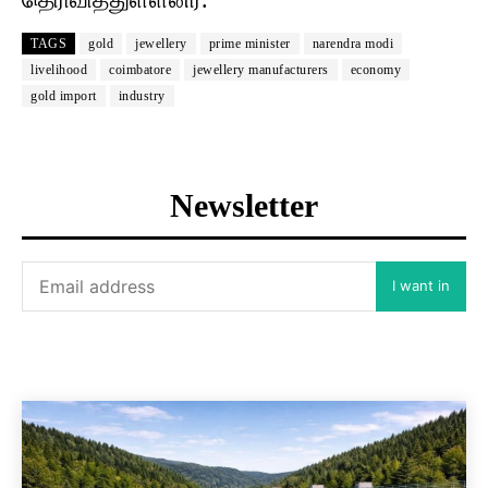
TAGS
gold
jewellery
prime minister
narendra modi
livelihood
coimbatore
jewellery manufacturers
economy
gold import
industry
Newsletter
I want in