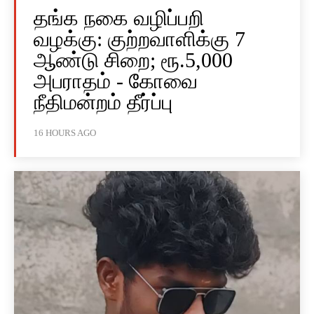
தங்க நகை வழிப்பறி
வழக்கு: குற்றவாளிக்கு 7
ஆண்டு சிறை; ரூ.5,000
அபராதம் - கோவை
நீதிமன்றம் தீர்ப்பு
16 HOURS AGO