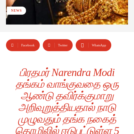
NEWS
Facebook
Twitter
WhatsApp
பிரதமர் Narendra Modi
தங்கம் வாங்குவதை ஒரு
ஆண்டு தவிர்க்குமாறு
அறிவுறுத்தியதால் நாடு
முழுவதும் தங்க நகைத்
தொழிலில் ஈடுபட்டுள்ள 5