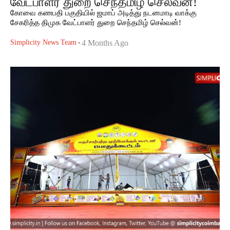
வேட்பாளர் துறை செந்தமிழ் செல்வன்!
கோவை கணபதி பகுதியில் ஜமாப் அடித்து நடனமாடி வாக்கு
சேகரித்த திமுக வேட்பாளர் துறை செந்தமிழ் செல்வன்!
Simplicity News Team
-
4 Months Ago