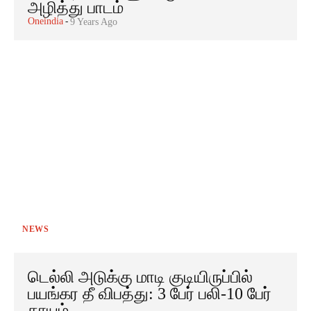
அழித்து பாடம்
Oneindia
-
9 Years Ago
NEWS
டெல்லி அடுக்கு மாடி குடியிருப்பில்
பயங்கர தீ விபத்து: 3 பேர் பலி-10 பேர்
காயம்