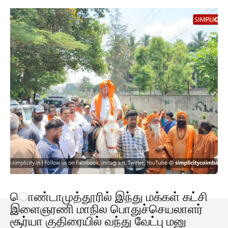
ொண்டாமுத்தூரில் இந்து மக்கள் கட்சி
இளைஞரணி மாநில பொதுச்செயலாளர்
சூர்யா குதிரையில் வந்து வேட்பு மனு