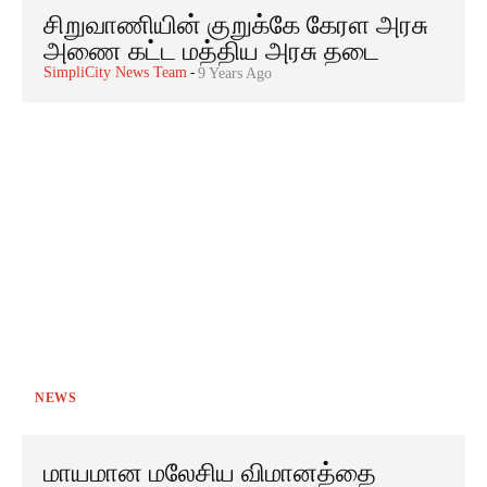
சிறுவாணியின் குறுக்கே கேரள அரசு
அணை கட்ட மத்திய அரசு தடை
SimpliCity News Team
-
9 Years Ago
NEWS
மாயமான மலேசிய விமானத்தை