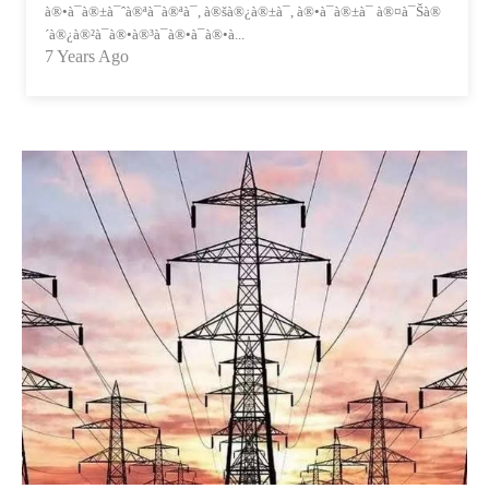
à®•à¯à®±à¯ˆà®ªà¯à®ªà¯, à®šà®¿à®±à¯, à®•à¯à®±à¯ à®¤à¯Šà®
´à®¿à®²à¯à®•à®³à¯à®•à¯à®•à...
7 Years Ago