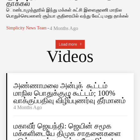
தாக்கல்
ொண்டாமுத்தூரில் இந்து மக்கள் கட்சி இளைஞரணி மாநில
பொதுச்செயலாளர் சூர்யா குதிரையில் வந்து வேட்பு மனு தாக்கல்
Simplicity News Team
-
4 Months Ago
Load more
Videos
அண்ணாமலை அன்புக் கூட்டம்
மாநில பொதுக்குழு கூட்டம்; 100%
வாக்குப்பதிவு விழிப்புணர்வு தீர்மானம்
4 Months Ago
மகாவீர் ஜெயந்தி: ஜெயின் சமூக
மக்களிடையே திமுக சாதனைகளை