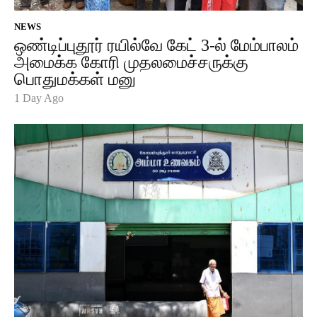
NEWS
ஒண்டிப்புதூர் ரயில்வே கேட் 3-ல் மேம்பாலம்
அமைக்க கோரி முதலமைச்சருக்கு
பொதுமக்கள் மனு
1 Day Ago