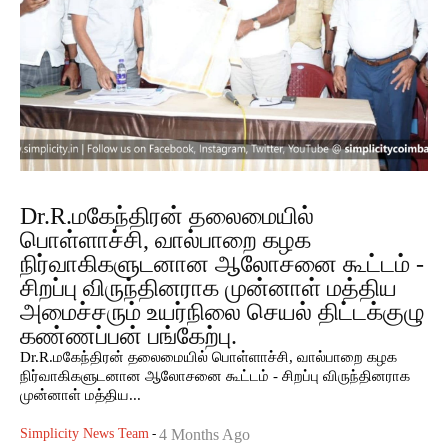
Dr.R.மகேந்திரன் தலைமையில்
பொள்ளாச்சி, வால்பாறை கழக
நிர்வாகிகளுடனான ஆலோசனை கூட்டம் -
சிறப்பு விருந்தினராக முன்னாள் மத்திய
அமைச்சரும் உயர்நிலை செயல் திட்டக்குழு
கண்ணப்பன் பங்கேற்பு.
Dr.R.மகேந்திரன் தலைமையில் பொள்ளாச்சி, வால்பாறை கழக
நிர்வாகிகளுடனான ஆலோசனை கூட்டம் - சிறப்பு விருந்தினராக
முன்னாள் மத்திய...
Simplicity News Team
-
4 Months Ago