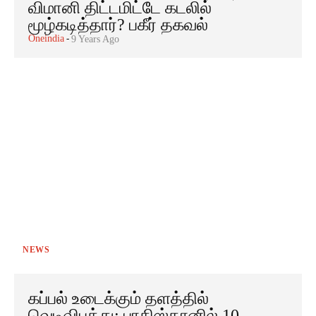
விமானி திட்டமிட்டே கடலில்
மூழ்கடித்தார்? பகீர் தகவல்
Oneindia
-
9 Years Ago
NEWS
கப்பல் உடைக்கும் தளத்தில்
வெடிவிபத்து: பாகிஸ்தானில் 10