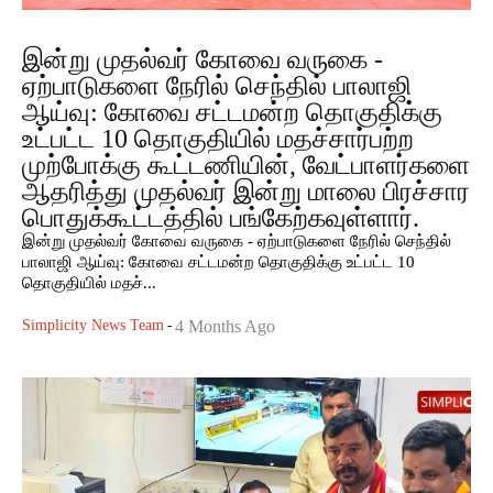
இன்று முதல்வர் கோவை வருகை -
ஏற்பாடுகளை நேரில் செந்தில் பாலாஜி
ஆய்வு: கோவை சட்டமன்ற தொகுதிக்கு
உட்பட்ட 10 தொகுதியில் மதச்சார்பற்ற
முற்போக்கு கூட்டணியின், வேட்பாளர்களை
ஆதரித்து முதல்வர் இன்று மாலை பிரச்சார
பொதுக்கூட்டத்தில் பங்கேற்கவுள்ளார்.
இன்று முதல்வர் கோவை வருகை - ஏற்பாடுகளை நேரில் செந்தில்
பாலாஜி ஆய்வு: கோவை சட்டமன்ற தொகுதிக்கு உட்பட்ட 10
தொகுதியில் மதச்...
Simplicity News Team
-
4 Months Ago