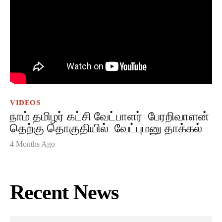
VIDEOS
நாம் தமிழர் கட்சி வேட்பாளர் பேரறிவாளன்
தெற்கு தொகுதியில் வேட்புமனு தாக்கல்
4 Months Ago
Recent News