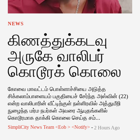
NEWS
கிணத்துக்கடவு
அருகே வாலிபர்
கொடூரக் கொலை
கோவை மாவட்டம் பொள்ளாச்சியை அடுத்த
சிக்கலாம்பாளையம் பகுதியைச் சேர்ந்த அஸ்வின் (22)
என்ற வாலிபாரின் வீட்டிற்குள் நள்ளிரவில் அத்துமீறி
நுழைந்த மர்ம நபர்கள் அவரை ஆயுதங்களில்
கொடூரமாக தாக்கி கொலை செய்த சம்...
SimpliCity News Team <eob > <notify>
-
2 Hours Ago