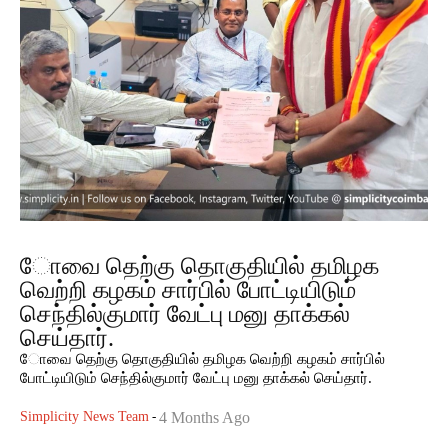
ோவை தெற்கு தொகுதியில் தமிழக
வெற்றி கழகம் சார்பில் போட்டியிடும்
செந்தில்குமார் வேட்பு மனு தாக்கல்
செய்தார்.
ோவை தெற்கு தொகுதியில் தமிழக வெற்றி கழகம் சார்பில்
போட்டியிடும் செந்தில்குமார் வேட்பு மனு தாக்கல் செய்தார்.
Simplicity News Team
-
4 Months Ago