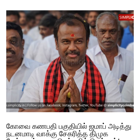
கோவை கணபதி பகுதியில் ஜமாப் அடித்து
நடனமாடி வாக்கு சேகரித்த திமுக