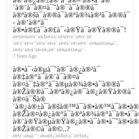
à®ªà®¿à®±à®¨à¯à®¤ à®•à¯à®
´à®¨à¯à®¤à¯ˆà®¯à¯à®®à¯
à®ªà®šà¯à®®à¯à®ªà®¾à®²à¯à®®à¯
- à®’à®°à¯
à®•à®£à¯à®£à¯‹à®Ÿà¯à®Ÿà®®à¯!
à®ªà®¾à®²à¯ à®Žà®©à¯à®ªà®¤à¯ à®•à¯à®
´à®¨à¯à®¤à¯ˆà®•à¯à®•à¯ à®®à¯à®¤à®²à¯ à®‰à®£à®µà¯,
à®®à¯à®•à¯à®•à®¿à®¯ à®‰à®£à®µà¯...
7 Years Ago
à®•à¯‹à®µà¯ˆà®¯à®¿à®²à¯
à®‡à®°à¯à®¨à¯à®¤à¯
à®¤à¯‡à®°à¯à®µà®¾à®•à¯à®®à¯
à®Žà®®à¯.à®ªà®¿à®¯à®¿à®Ÿà®®à¯
à®¤à¯Šà®
´à®¿à®±à¯à®šà®™à¯à®•à®™à¯à®•à®³
à®Žà®¤à®¿à®°à¯à®ªà®¾à®°à¯à®•à¯à®
à®¨à®Ÿà®µà®Ÿà®¿à®•à¯à®•à¯ˆà®•à®³
à®Žà®©à¯à®©..?
à®•à¯‹à®µà¯ˆ : à®œà®¿.à®Žà®¸à¯.à®Ÿà®¿.