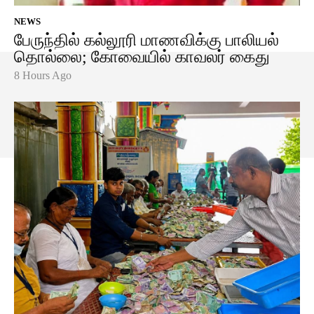
NEWS
பேருந்தில் கல்லூரி மாணவிக்கு பாலியல்
தொல்லை; கோவையில் காவலர் கைது
8 Hours Ago