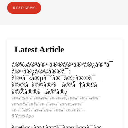
READ NEWS
Latest Article
à®‰à®²à®• à®®à®•à®³à®¿à®°à¯
à®¤à®¿à®©à®®à¯:
à®•à¯‹à®µà¯ˆà®¯à®¿à®©à¯
à®®à¯à®¤à®²à¯ à®ªà¯†à®£à¯
à®Žà®®à¯.à®ªà®¿
à®¤à¯‡à®°à¯à®¤à®²à¯à®•à®³à®¿à®©à¯ à®ªà¯‹à®¤à¯
à®“à®Ÿà¯à®Ÿà¯à®•à¯à®•à¯ à®ªà®£à®®à¯
à®•à¯Šà®Ÿà¯à®•à¯à®•à¯à®®à¯ à®•à®Ÿà¯...
6 Years Ago