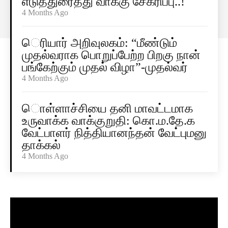
எடுத்துரைத்து வாக்கு சேகரிப்பு..!
4 Months Ago
ெரியார் அறிவுலகம்: “மீண்டும்
முதல்வராக பொறுப்பேற்ற பிறகு நான்
பங்கேற்கும் முதல் விழா”-முதல்வர்
4 Months Ago
ொள்ளாச்சியை தனி மாவட்டமாக
உருவாக்க வாக்குறுதி: கொ.ம.தே.க
வேட்பாளர் நித்தியானந்தன் வேட்புமனு
தாக்கல்
4 Months Ago