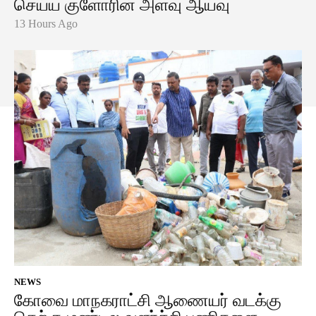
செய்ய குளோரின் அளவு ஆய்வு
13 Hours Ago
NEWS
கோவை மாநகராட்சி ஆணையர் வடக்கு