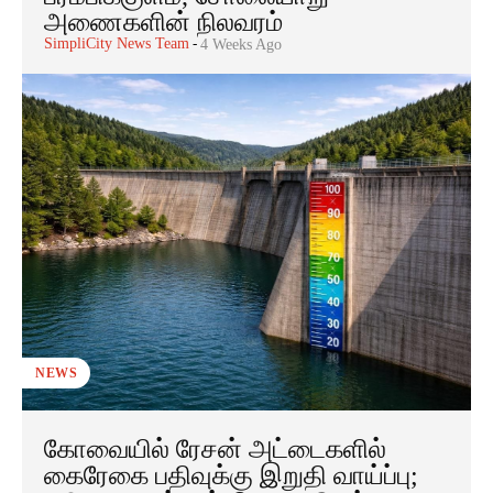
அணைகளின் நிலவரம்
SimpliCity News Team
-
4 Weeks Ago
NEWS
கோவையில் ரேசன் அட்டைகளில்
கைரேகை பதிவுக்கு இறுதி வாய்ப்பு;