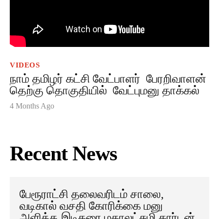
VIDEOS
நாம் தமிழர் கட்சி வேட்பாளர் பேரறிவாளன்
தெற்கு தொகுதியில் வேட்புமனு தாக்கல்
4 Months Ago
Recent News
பேரூராட்சி தலைவரிடம் சாலை,
வடிகால் வசதி கோரிக்கை மனு
அளித்த இடிகரை மகாலட்சுமி கார்டன்