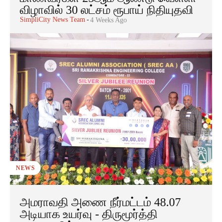
விழாவில் 30 லட்சம் ரூபாய் நிதியுதவி
SimpliCity News Team
-
4 Weeks Ago
NEWS
அமராவதி அணை நீர்மட்டம் 48.07
அடியாக உயர்வு - திருமூர்த்தி