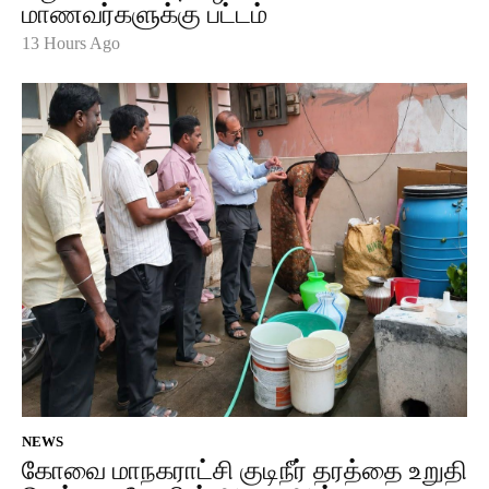
மாணவர்களுக்கு பட்டம்
13 Hours Ago
NEWS
கோவை மாநகராட்சி குடிநீர் தரத்தை உறுதி