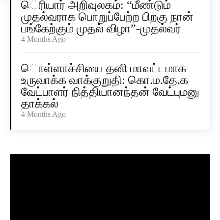
ெரியார் அறிவுலகம்: “மீண்டும்
முதல்வராக பொறுப்பேற்ற பிறகு நான்
பங்கேற்கும் முதல் விழா”-முதல்வர்
4 Months Ago
ொள்ளாச்சியை தனி மாவட்டமாக
உருவாக்க வாக்குறுதி: கொ.ம.தே.க
வேட்பாளர் நித்தியானந்தன் வேட்புமனு
தாக்கல்
4 Months Ago