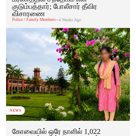
குடும்பத்தார்; போலீசார் தீவிர
விசாரணை
Police / Family Members
-
4 Weeks Ago
NEWS
கோவையில் ஒரே நாளில் 1,022