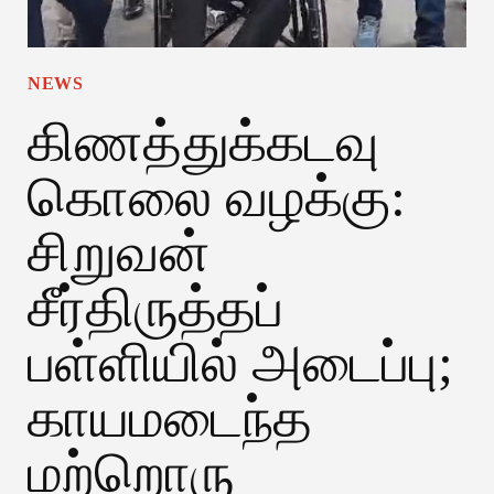
NEWS
கிணத்துக்கடவு
கொலை வழக்கு:
சிறுவன்
சீர்திருத்தப்
பள்ளியில் அடைப்பு;
காயமடைந்த
மற்றொரு