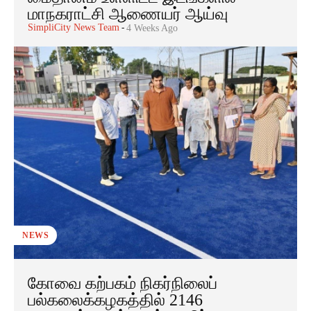
மாநகராட்சி ஆணையர் ஆய்வு
SimpliCity News Team
-
4 Weeks Ago
NEWS
கோவை கற்பகம் நிகர்நிலைப்
பல்கலைக்கழகத்தில் 2146