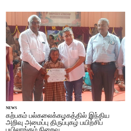
NEWS
கற்பகம் பல்கலைக்கழகத்தில் இந்திய
அறிவு அமைப்பு திருப்புகழ் பயிற்சிப்
பயிலரங்கம் நிறைவு