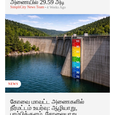
அணையில் 29.59 அடி
SimpliCity News Team
-
4 Weeks Ago
NEWS
கோவை மாவட்ட அணைகளில்
நீர்மட்டம் உயர்வு: ஆழியாறு,
பரம்பிக்குளம், சோலையாறு