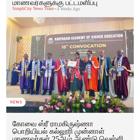
மாணவர்களுக்கு பட்டமளிப்பு
SimpliCity News Team
-
4 Weeks Ago
NEWS
கோவை ஸ்ரீ ராமகிருஷ்ணா
பொறியியல் கல்லூரி முன்னாள்
மாணவர்கள் 25ஆம் ஆண்டு வெள்ளி