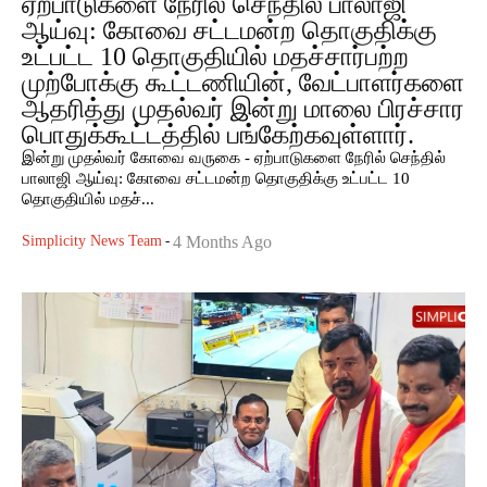
ஏற்பாடுகளை நேரில் செந்தில் பாலாஜி
ஆய்வு: கோவை சட்டமன்ற தொகுதிக்கு
உட்பட்ட 10 தொகுதியில் மதச்சார்பற்ற
முற்போக்கு கூட்டணியின், வேட்பாளர்களை
ஆதரித்து முதல்வர் இன்று மாலை பிரச்சார
பொதுக்கூட்டத்தில் பங்கேற்கவுள்ளார்.
இன்று முதல்வர் கோவை வருகை - ஏற்பாடுகளை நேரில் செந்தில்
பாலாஜி ஆய்வு: கோவை சட்டமன்ற தொகுதிக்கு உட்பட்ட 10
தொகுதியில் மதச்...
Simplicity News Team
-
4 Months Ago