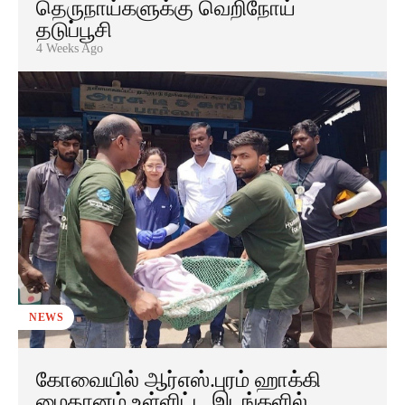
தெருநாய்களுக்கு வெறிநோய்
தடுப்பூசி
4 Weeks Ago
NEWS
கோவையில் ஆர்எஸ்.புரம் ஹாக்கி
மைதானம் உள்ளிட்ட இடங்களில்