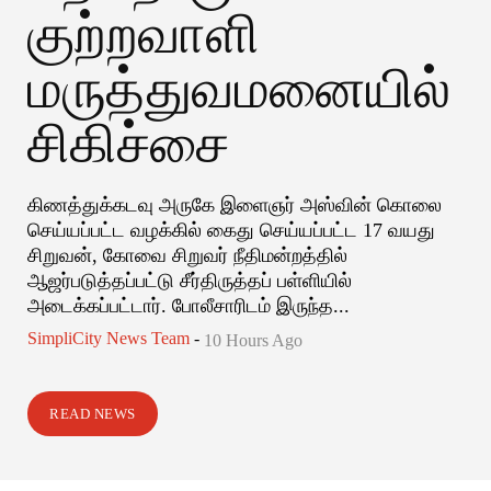
குற்றவாளி
மருத்துவமனையில்
சிகிச்சை
கிணத்துக்கடவு அருகே இளைஞர் அஸ்வின் கொலை
செய்யப்பட்ட வழக்கில் கைது செய்யப்பட்ட 17 வயது
சிறுவன், கோவை சிறுவர் நீதிமன்றத்தில்
ஆஜர்படுத்தப்பட்டு சீர்திருத்தப் பள்ளியில்
அடைக்கப்பட்டார். போலீசாரிடம் இருந்த...
SimpliCity News Team
-
10 Hours Ago
READ NEWS