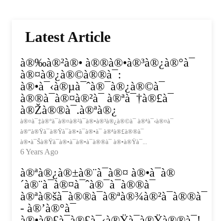
Latest Article
à®‰à®²à®• à®®à®•à®³à®¿à®°à¯
à®¤à®¿à®©à®®à¯:
à®•à¯‹à®µà¯ˆà®¯à®¿à®©à¯
à®®à¯à®¤à®²à¯ à®ªà¯†à®£à¯
à®Žà®®à¯.à®ªà®¿
à®¤à¯‡à®°à¯à®¤à®²à¯à®•à®³à®¿à®©à¯ à®ªà¯‹à®¤à¯
à®“à®Ÿà¯à®Ÿà¯à®•à¯à®•à¯ à®ªà®£à®®à¯
à®•à¯Šà®Ÿà¯à®•à¯à®•à¯à®®à¯ à®•à®Ÿà¯...
6 Years Ago
à®ªà®¿à®±à®¨à¯à®¤ à®•à¯à®
´à®¨à¯à®¤à¯ˆà®¯à¯à®®à¯
à®ªà®šà¯à®®à¯à®ªà®¾à®²à¯à®®à¯
- à®’à®°à¯
à®•à®£à¯à®£à¯‹à®Ÿà¯à®Ÿà®®à¯!