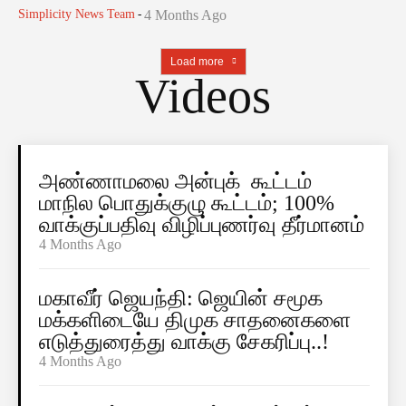
Simplicity News Team
-
4 Months Ago
Load more
Videos
அண்ணாமலை அன்புக் கூட்டம்
மாநில பொதுக்குழு கூட்டம்; 100%
வாக்குப்பதிவு விழிப்புணர்வு தீர்மானம்
4 Months Ago
மகாவீர் ஜெயந்தி: ஜெயின் சமூக
மக்களிடையே திமுக சாதனைகளை
எடுத்துரைத்து வாக்கு சேகரிப்பு..!
4 Months Ago