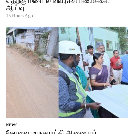
தெற்கு மண்டல வளர்ச்சி பணிகளை
ஆய்வு
15 Hours Ago
NEWS
கோவை மாநகராட்சி ஆணையர்