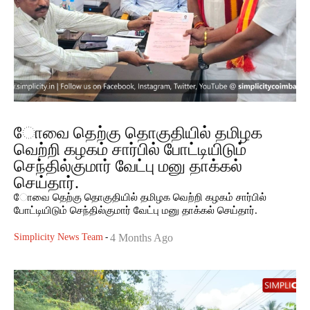
ோவை தெற்கு தொகுதியில் தமிழக
வெற்றி கழகம் சார்பில் போட்டியிடும்
செந்தில்குமார் வேட்பு மனு தாக்கல்
செய்தார்.
ோவை தெற்கு தொகுதியில் தமிழக வெற்றி கழகம் சார்பில்
போட்டியிடும் செந்தில்குமார் வேட்பு மனு தாக்கல் செய்தார்.
Simplicity News Team
-
4 Months Ago