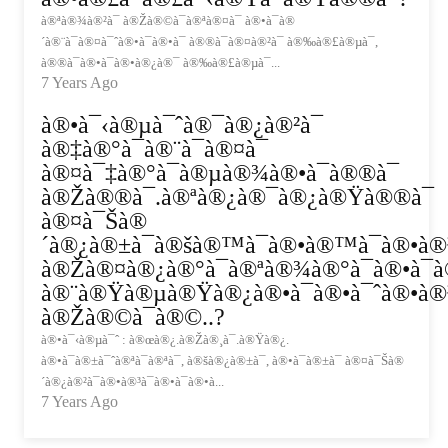
à®ªà®¾à®²à¯ à®Žà®©à¯à®ªà®¤à¯ à®•à¯à®
´à®¨à¯à®¤à¯ˆà®•à¯à®•à¯ à®®à¯à®¤à®²à¯ à®‰à®£à®µà¯,
à®®à¯à®•à¯à®•à®¿à®¯ à®‰à®£à®µà¯...
7 Years Ago
à®•à¯‹à®µà¯ˆà®¯à®¿à®²à¯
à®‡à®°à¯à®¨à¯à®¤à¯
à®¤à¯‡à®°à¯à®µà®¾à®•à¯à®®à¯
à®Žà®®à¯.à®ªà®¿à®¯à®¿à®Ÿà®®à¯
à®¤à¯Šà®
´à®¿à®±à¯à®šà®™à¯à®•à®™à¯à®•à®³
à®Žà®¤à®¿à®°à¯à®ªà®¾à®°à¯à®•à¯à®
à®¨à®Ÿà®µà®Ÿà®¿à®•à¯à®•à¯ˆà®•à®³
à®Žà®©à¯à®©..?
à®•à¯‹à®µà¯ˆ : à®œà®¿.à®Žà®¸à¯.à®Ÿà®¿.
à®•à¯à®±à¯ˆà®ªà¯à®ªà¯, à®šà®¿à®±à¯, à®•à¯à®±à¯ à®¤à¯Šà®
´à®¿à®²à¯à®•à®³à¯à®•à¯à®•à...
7 Years Ago