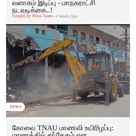
வளாகம் இடிப்பு - மாநகராட்சி
நடவடிக்கை..!
SimpliCity News Team
-
4 Weeks Ago
NEWS
கோவை TNAU மாணவி உயிரிழப்பு:
மரணத்தில் சந்தேகம் என