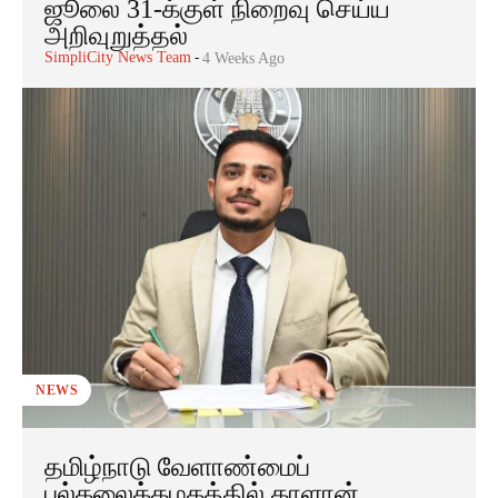
ஜூலை 31-க்குள் நிறைவு செய்ய
அறிவுறுத்தல்
SimpliCity News Team
-
4 Weeks Ago
NEWS
தமிழ்நாடு வேளாண்மைப்
பல்கலைக்கழகத்தில் காளான்,