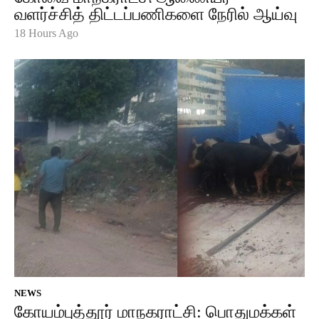
வளர்ச்சித் திட்டப்பணிகளை நேரில் ஆய்வு
18 Hours Ago
NEWS
கோயம்புத்தூர் மாநகராட்சி: பொதுமக்கள்