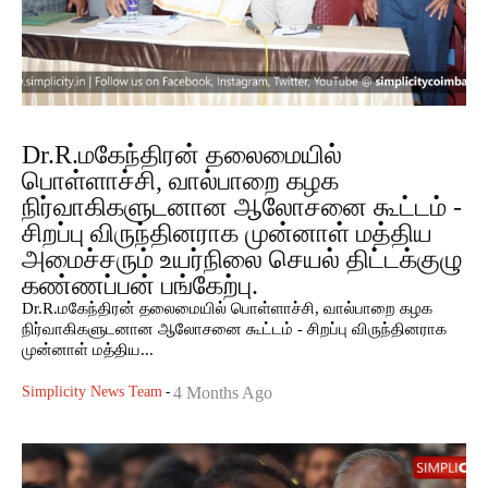
Dr.R.மகேந்திரன் தலைமையில்
பொள்ளாச்சி, வால்பாறை கழக
நிர்வாகிகளுடனான ஆலோசனை கூட்டம் -
சிறப்பு விருந்தினராக முன்னாள் மத்திய
அமைச்சரும் உயர்நிலை செயல் திட்டக்குழு
கண்ணப்பன் பங்கேற்பு.
Dr.R.மகேந்திரன் தலைமையில் பொள்ளாச்சி, வால்பாறை கழக
நிர்வாகிகளுடனான ஆலோசனை கூட்டம் - சிறப்பு விருந்தினராக
முன்னாள் மத்திய...
Simplicity News Team
-
4 Months Ago