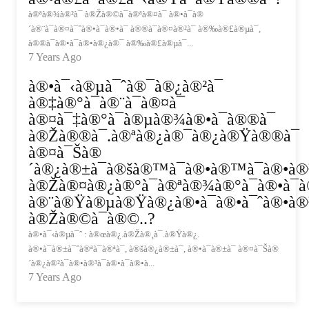
à®ªà®¾à®²à¯ à®Žà®©à¯à®ªà®¤à¯ à®•à¯à®
´à®¨à¯à®¤à¯ˆà®•à¯à®•à¯ à®®à¯à®¤à®²à¯ à®‰à®£à®µà¯,
à®®à¯à®•à¯à®•à®¿à®¯ à®‰à®£à®µà¯...
7 Years Ago
à®•à¯‹à®µà¯ˆà®¯à®¿à®²à¯
à®‡à®°à¯à®¨à¯à®¤à¯
à®¤à¯‡à®°à¯à®µà®¾à®•à¯à®®à¯
à®Žà®®à¯.à®ªà®¿à®¯à®¿à®Ÿà®®à¯
à®¤à¯Šà®
´à®¿à®±à¯à®šà®™à¯à®•à®™à¯à®•à®³
à®Žà®¤à®¿à®°à¯à®ªà®¾à®°à¯à®•à¯à®
à®¨à®Ÿà®µà®Ÿà®¿à®•à¯à®•à¯ˆà®•à®³
à®Žà®©à¯à®©..?
à®•à¯‹à®µà¯ˆ : à®œà®¿.à®Žà®¸à¯.à®Ÿà®¿.
à®•à¯à®±à¯ˆà®ªà¯à®ªà¯, à®šà®¿à®±à¯, à®•à¯à®±à¯ à®¤à¯Šà®
´à®¿à®²à¯à®•à®³à¯à®•à¯à®•à...
7 Years Ago