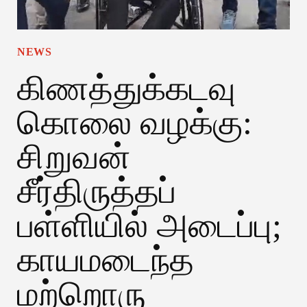
NEWS
கிணத்துக்கடவு
கொலை வழக்கு:
சிறுவன்
சீர்திருத்தப்
பள்ளியில் அடைப்பு;
காயமடைந்த
மற்றொரு