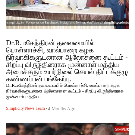
Dr.R.மகேந்திரன் தலைமையில்
பொள்ளாச்சி, வால்பாறை கழக
நிர்வாகிகளுடனான ஆலோசனை கூட்டம் -
சிறப்பு விருந்தினராக முன்னாள் மத்திய
அமைச்சரும் உயர்நிலை செயல் திட்டக்குழு
கண்ணப்பன் பங்கேற்பு.
Dr.R.மகேந்திரன் தலைமையில் பொள்ளாச்சி, வால்பாறை கழக
நிர்வாகிகளுடனான ஆலோசனை கூட்டம் - சிறப்பு விருந்தினராக
முன்னாள் மத்திய...
Simplicity News Team
-
4 Months Ago