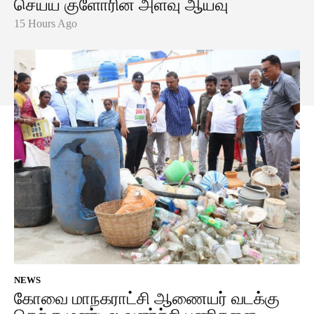
செய்ய குளோரின் அளவு ஆய்வு
15 Hours Ago
NEWS
கோவை மாநகராட்சி ஆணையர் வடக்கு