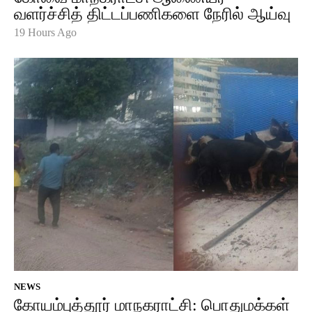
வளர்ச்சித் திட்டப்பணிகளை நேரில் ஆய்வு
19 Hours Ago
NEWS
கோயம்புத்தூர் மாநகராட்சி: பொதுமக்கள்