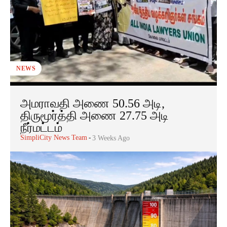
NEWS
அமராவதி அணை 50.56 அடி,
திருமூர்த்தி அணை 27.75 அடி
நீர்மட்டம்
SimpliCity News Team
-
3 Weeks Ago