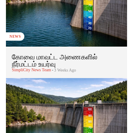
NEWS
கோவை மாவட்ட அணைகளில்
நீர்மட்டம் உயர்வு
SimpliCity News Team
-
3 Weeks Ago