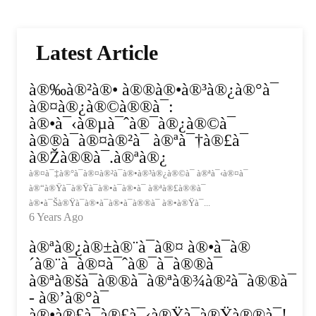
Latest Article
à®‰à®²à®• à®®à®•à®³à®¿à®°à¯
à®¤à®¿à®©à®®à¯:
à®•à¯‹à®µà¯ˆà®¯à®¿à®©à¯
à®®à¯à®¤à®²à¯ à®ªà¯†à®£à¯
à®Žà®®à¯.à®ªà®¿
à®¤à¯‡à®°à¯à®¤à®²à¯à®•à®³à®¿à®©à¯ à®ªà¯‹à®¤à¯
à®“à®Ÿà¯à®Ÿà¯à®•à¯à®•à¯ à®ªà®£à®®à¯
à®•à¯Šà®Ÿà¯à®•à¯à®•à¯à®®à¯ à®•à®Ÿà¯...
6 Years Ago
à®ªà®¿à®±à®¨à¯à®¤ à®•à¯à®
´à®¨à¯à®¤à¯ˆà®¯à¯à®®à¯
à®ªà®šà¯à®®à¯à®ªà®¾à®²à¯à®®à¯
- à®’à®°à¯
à®•à®£à¯à®£à¯‹à®Ÿà¯à®Ÿà®®à¯!