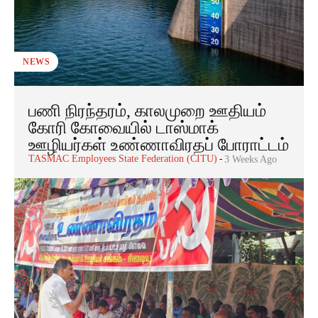
NEWS
பணி நிரந்தரம், காலமுறை ஊதியம்
கோரி கோவையில் டாஸ்மாக்
ஊழியர்கள் உண்ணாவிரதப் போராட்டம்
TASMAC Employees State Federation (CITU)
-
3 Weeks Ago