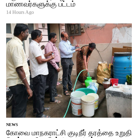
மாணவர்களுக்கு பட்டம்
14 Hours Ago
NEWS
கோவை மாநகராட்சி குடிநீர் தரத்தை உறுதி