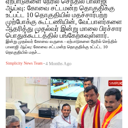
ஏற்பாடுகளை நேரில் செந்தில் பாலாஜி
ஆய்வு: கோவை சட்டமன்ற தொகுதிக்கு
உட்பட்ட 10 தொகுதியில் மதச்சார்பற்ற
முற்போக்கு கூட்டணியின், வேட்பாளர்களை
ஆதரித்து முதல்வர் இன்று மாலை பிரச்சார
பொதுக்கூட்டத்தில் பங்கேற்கவுள்ளார்.
இன்று முதல்வர் கோவை வருகை - ஏற்பாடுகளை நேரில் செந்தில்
பாலாஜி ஆய்வு: கோவை சட்டமன்ற தொகுதிக்கு உட்பட்ட 10
தொகுதியில் மதச்...
Simplicity News Team
-
4 Months Ago