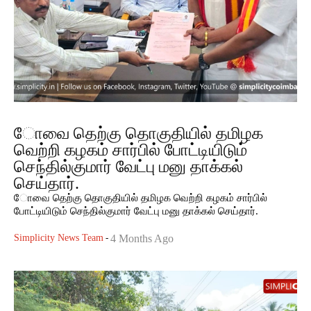
ோவை தெற்கு தொகுதியில் தமிழக
வெற்றி கழகம் சார்பில் போட்டியிடும்
செந்தில்குமார் வேட்பு மனு தாக்கல்
செய்தார்.
ோவை தெற்கு தொகுதியில் தமிழக வெற்றி கழகம் சார்பில்
போட்டியிடும் செந்தில்குமார் வேட்பு மனு தாக்கல் செய்தார்.
Simplicity News Team
-
4 Months Ago