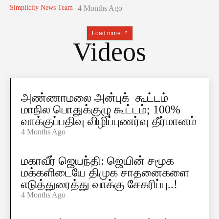
Simplicity News Team
-
4 Months Ago
Load more
Videos
அண்ணாமலை அன்புக் கூட்டம்
மாநில பொதுக்குழு கூட்டம்; 100%
வாக்குப்பதிவு விழிப்புணர்வு தீர்மானம்
4 Months Ago
மகாவீர் ஜெயந்தி: ஜெயின் சமூக
மக்களிடையே திமுக சாதனைகளை
எடுத்துரைத்து வாக்கு சேகரிப்பு..!
4 Months Ago