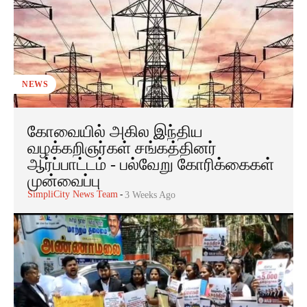
NEWS
கோவையில் அகில இந்திய
வழக்கறிஞர்கள் சங்கத்தினர்
ஆர்ப்பாட்டம் - பல்வேறு கோரிக்கைகள்
முன்வைப்பு
SimpliCity News Team
-
3 Weeks Ago