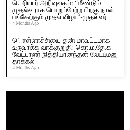
ெரியார் அறிவுலகம்: “மீண்டும்
முதல்வராக பொறுப்பேற்ற பிறகு நான்
பங்கேற்கும் முதல் விழா”-முதல்வர்
4 Months Ago
ொள்ளாச்சியை தனி மாவட்டமாக
உருவாக்க வாக்குறுதி: கொ.ம.தே.க
வேட்பாளர் நித்தியானந்தன் வேட்புமனு
தாக்கல்
4 Months Ago