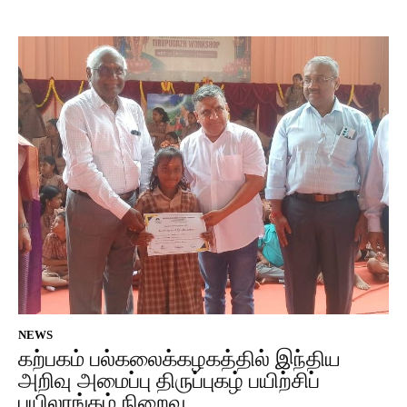
NEWS
கற்பகம் பல்கலைக்கழகத்தில் இந்திய
அறிவு அமைப்பு திருப்புகழ் பயிற்சிப்
பயிலரங்கம் நிறைவு