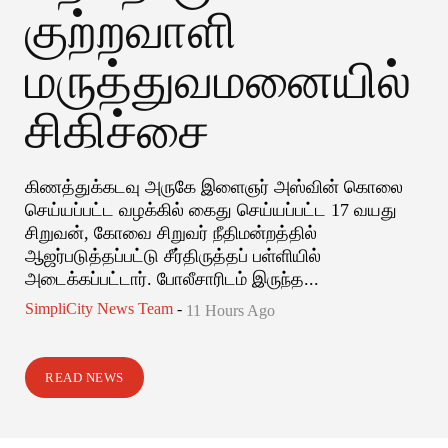
குற்றவாளி
மருத்துவமனையில்
சிகிச்சை
கிணத்துக்கடவு அருகே இளைஞர் அஸ்வின் கொலை
செய்யப்பட்ட வழக்கில் கைது செய்யப்பட்ட 17 வயது
சிறுவன், கோவை சிறுவர் நீதிமன்றத்தில்
ஆஜர்படுத்தப்பட்டு சீர்திருத்தப் பள்ளியில்
அடைக்கப்பட்டார். போலீசாரிடம் இருந்த...
SimpliCity News Team
-
11 Hours Ago
READ NEWS