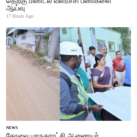
தெற்கு மண்டல வளர்ச்சி பணிகளை
ஆய்வு
17 Hours Ago
NEWS
கோவை மாநகராட்சி ஆணையர்