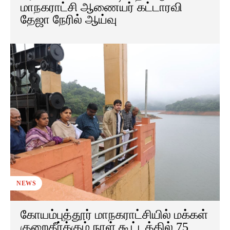
மாநகராட்சி ஆணையர் கட்டாரவி
தேஜா நேரில் ஆய்வு
NEWS
கோயம்புத்தூர் மாநகராட்சியில் மக்கள்
குறைதீர்க்கும் நாள் கூட்டத்தில் 75