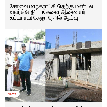
கோவை மாநகராட்சி தெற்கு மண்டல
வளர்ச்சி திட்டங்களை ஆணையர்
கட்டா ரவி தேஜா நேரில் ஆய்வு
NEWS