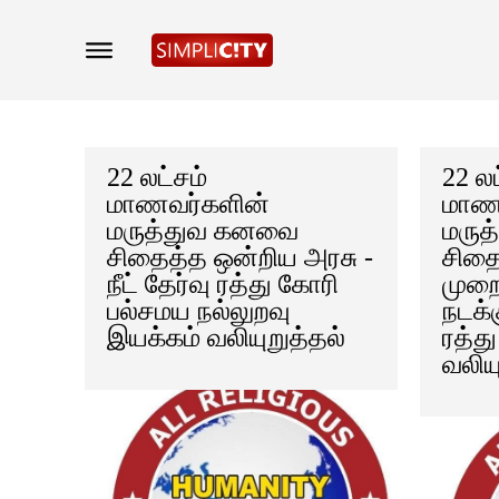
22 லட்சம்
22 லட
மாணவர்களின்
மாண
மருத்துவ கனவை
மருத
சிதைத்த ஒன்றிய அரசு -
சிதை
நீட் தேர்வு ரத்து கோரி
முற
பல்சமய நல்லுறவு
நடக்
இயக்கம் வலியுறுத்தல்
ரத்த
வலிய