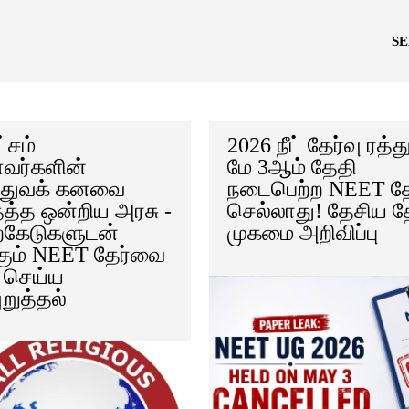
S
்சம்
2026 நீட் தேர்வு ரத்த
வர்களின்
மே 3ஆம் தேதி
்துவக் கனவை
நடைபெற்ற NEET தே
த்த ஒன்றிய அரசு -
செல்லாது! தேசிய தே
ைகேடுகளுடன்
முகமை அறிவிப்பு
கும் NEET தேர்வை
ு செய்ய
ுறுத்தல்