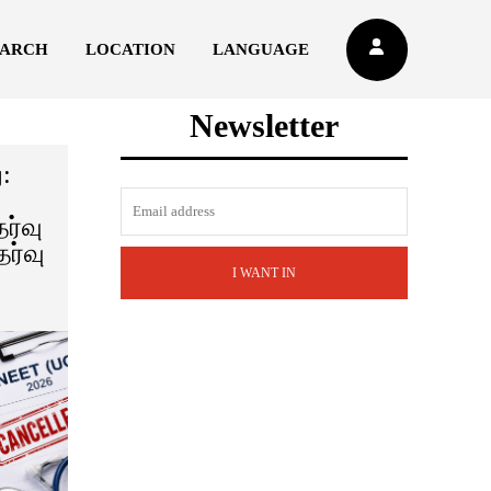
EARCH
LOCATION
LANGUAGE
Newsletter
ு:
ர்வு
ர்வு
I WANT IN