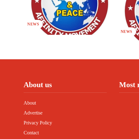
NEWS
NEWS
About us
Most 
About
Advertise
Privacy Policy
Contact