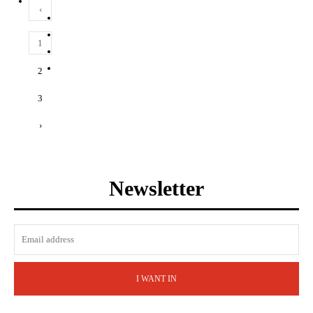
‹
1
2
3
›
Newsletter
I WANT IN