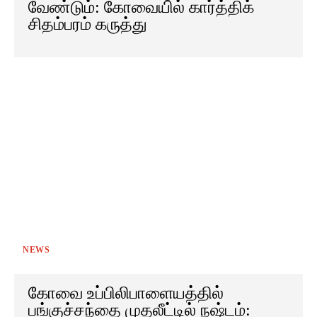
வேண்டும்: கோவையில் கார்த்திக்
சிதம்பரம் கருத்து
NEWS
கோவை உப்பிலிபாளையத்தில்
பங்குச்சந்தை முதலீட்டில் நஷ்டம்: