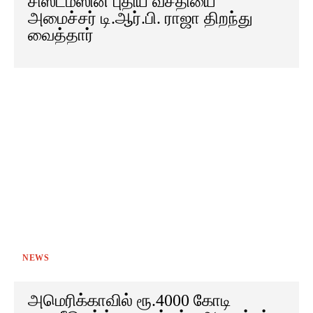
சிஸ்டம்ஸின் புதிய வசதியை
அமைச்சர் டி.ஆர்.பி. ராஜா திறந்து
வைத்தார்
NEWS
அமெரிக்காவில் ரூ.4000 கோடி