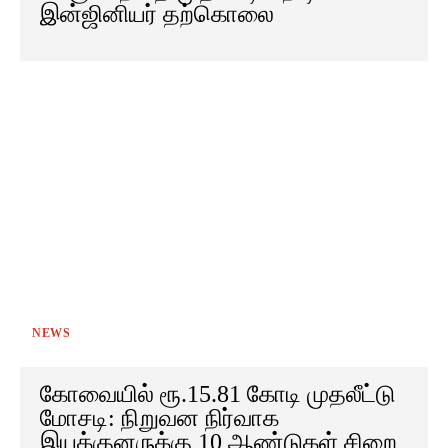
இன்ஜினியர் தற்கொலை
NEWS
கோவையில் ரூ.15.81 கோடி முதலீட்டு
மோசடி: நிறுவன நிர்வாக
இயக்குனருக்கு 10 ஆண்டுகள் சிறை