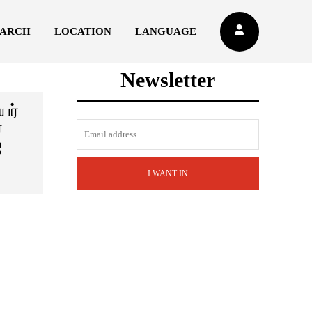
EARCH
LOCATION
LANGUAGE
Newsletter
யர்
்
்
I WANT IN