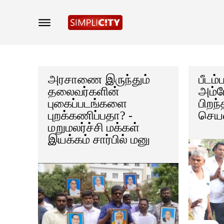
அரசாணை இருந்தும்
பீடம்
தலைவர்களின்
அம்ப
புகைப்படங்களை
பிறந
புறக்கணிப்பதா? -
செய
மறுமலர்ச்சி மக்கள்
இயக்கம் சார்பில் மனு