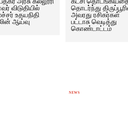
ேத்கர் அரசு கல்லூரி
கட்சி தொடங்கியத
ர் விடுதியில்
தொடர்ந்து திருப்பூரி
்சர் உதயநிதி
அவரது ரசிகர்கள்
லின் ஆய்வு
பட்டாசு வெடித்து
கொண்டாட்டம்
NEWS