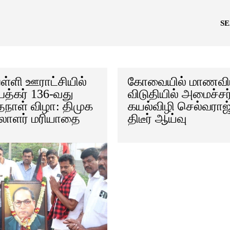
S
பள்ளி ஊராட்சியில்
கோவையில் மாணவி
ேத்கர் 136-வது
விடுதியில் அமைச்சர
்தநாள் விழா: திமுக
கயல்விழி செல்வராஜ
லாளர் மரியாதை
திடீர் ஆய்வு