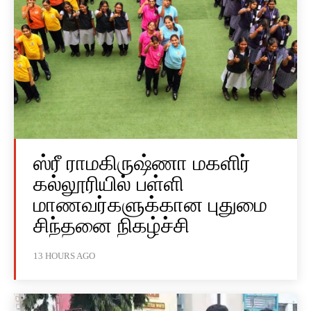
ஸ்ரீ ராமகிருஷ்ணா மகளிர்
கல்லூரியில் பள்ளி
மாணவர்களுக்கான புதுமை
சிந்தனை நிகழ்ச்சி
13 HOURS AGO