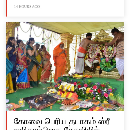
14 HOURS AGO
கோவை பெரிய தடாகம் ஸ்ரீ
லலிதாம்பிகை கோவிலில்