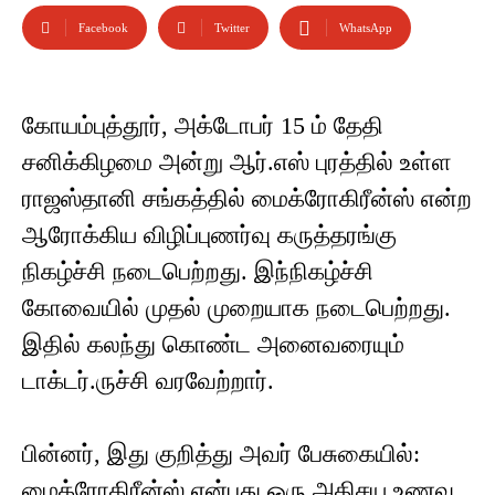
Facebook
Twitter
WhatsApp
கோயம்புத்தூர், அக்டோபர் 15 ம் தேதி
சனிக்கிழமை அன்று ஆர்.எஸ் புரத்தில் உள்ள
ராஜஸ்தானி சங்கத்தில் மைக்ரோகிரீன்ஸ் என்ற
ஆரோக்கிய விழிப்புணர்வு கருத்தரங்கு
நிகழ்ச்சி நடைபெற்றது. இந்நிகழ்ச்சி
கோவையில் முதல் முறையாக நடைபெற்றது.
இதில் கலந்து கொண்ட அனைவரையும்
டாக்டர்.ருச்சி வரவேற்றார்.
பின்னர், இது குறித்து அவர் பேசுகையில்:
மைக்ரோகிரீன்ஸ் என்பது ஒரு அதிசய உணவு,