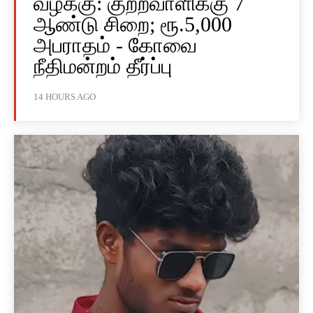
வழக்கு: குற்றவாளிக்கு 7
ஆண்டு சிறை; ரூ.5,000
அபராதம் - கோவை
நீதிமன்றம் தீர்ப்பு
14 HOURS AGO