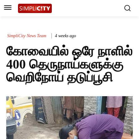
SimpliCity News Team
4 weeks ago
கோவையில் ஒரே நாளில்
400 தெருநாய்களுக்கு
வெறிநோய் தடுப்பூசி