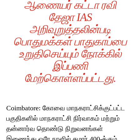
ஆணையர் கட்டா ரவி
தேஜா IAS
அறிவுறுத்தலின்படி
பொதுமக்கள் பாதுகாப்பை
உறுதிசெய்யும் நோக்கில்
இப்பணி
மேற்கொள்ளப்பட்டது.
Coimbatore: கோவை மாநகராட்சிக்குட்பட்ட
பகுதிகளில் மாநகராட்சி நிர்வாகம் மற்றும்
தன்னார்வ தொண்டு நிறுவனங்கள்
இணைந்து ஒரே நாளில் சுமார் 400-க்கும்