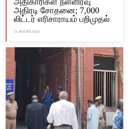
அதிகாரிகள் நள்ளிரவு
அதிரடி சோதனை; 7,000
லிட்டர் எரிசாராயம் பறிமுதல்
21 HOURS AGO