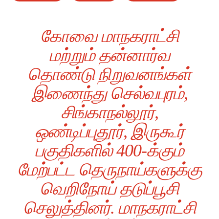
கோவை மாநகராட்சி
மற்றும் தன்னார்வ
தொண்டு நிறுவனங்கள்
இணைந்து செல்வபுரம்,
சிங்காநல்லூர்,
ஒண்டிப்புதூர், இருகூர்
பகுதிகளில் 400-க்கும்
மேற்பட்ட தெருநாய்களுக்கு
வெறிநோய் தடுப்பூசி
செலுத்தினர். மாநகராட்சி