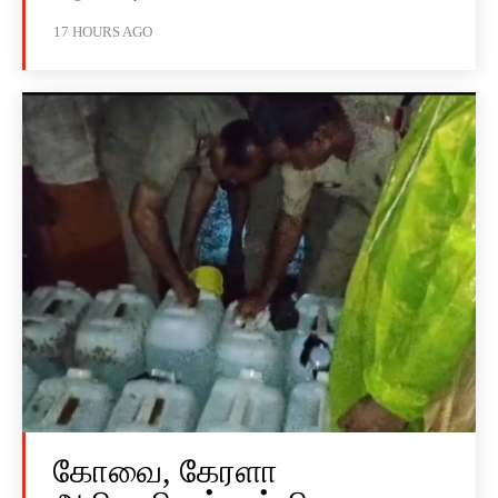
17 HOURS AGO
கோவை, கேரளா