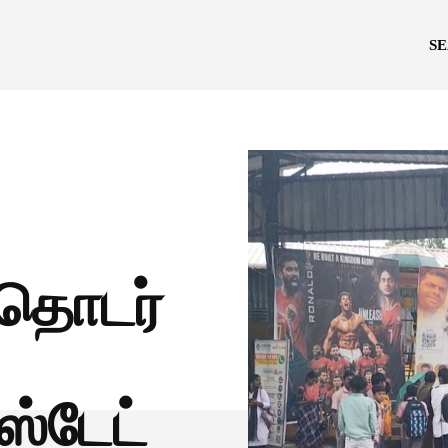
S
 தொடர்
ஸ்டேட்