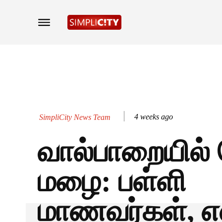
4 weeks ago
SimpliCity News Team
வால்பாறையில்
மழை: பள்ளி
மாணவர்கள், எ