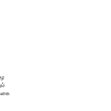
ழை
ம்
க்கை