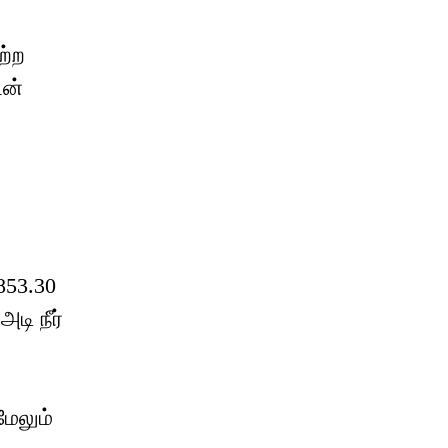
ற்ற
டன்
853.30
ி நீர்
மேலும்