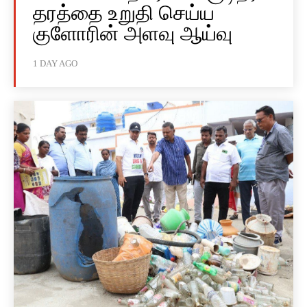
தரத்தை உறுதி செய்ய
குளோரின் அளவு ஆய்வு
1 DAY AGO