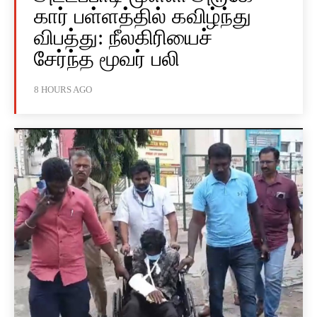
கார் பள்ளத்தில் கவிழ்ந்து
விபத்து: நீலகிரியைச்
சேர்ந்த மூவர் பலி
8 HOURS AGO