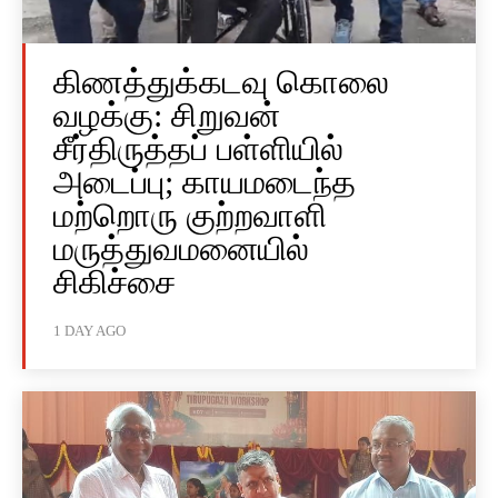
கிணத்துக்கடவு கொலை
வழக்கு: சிறுவன்
சீர்திருத்தப் பள்ளியில்
அடைப்பு; காயமடைந்த
மற்றொரு குற்றவாளி
மருத்துவமனையில்
சிகிச்சை
1 DAY AGO