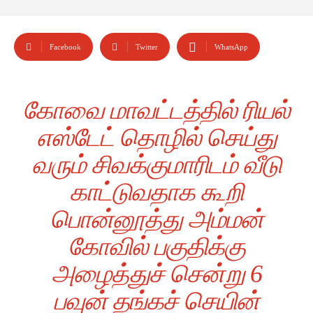
Facebook
Twitter
WhatsApp
கோவை மாவட்டத்தில் ரியல்
எஸ்டேட் தொழில் செய்து
வரும் சிவக்குமாரிடம் வீடு
காட்டுவதாக கூறி
பொன்னூத்து அம்மன்
கோவில் பகுதிக்கு
அழைத்துச் சென்று 6
பவுன் தங்கச் செயின்