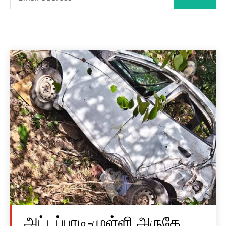
அட்டப்பாடி-முள்ளி அருகே