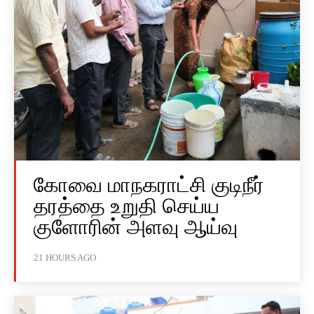
கோவை மாநகராட்சி குடிநீர்
தரத்தை உறுதி செய்ய
குளோரின் அளவு ஆய்வு
21 HOURS AGO