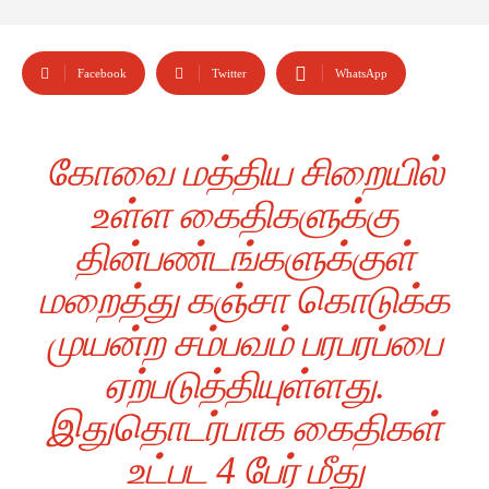
Facebook
Twitter
WhatsApp
கோவை மத்திய சிறையில்
உள்ள கைதிகளுக்கு
தின்பண்டங்களுக்குள்
மறைத்து கஞ்சா கொடுக்க
முயன்ற சம்பவம் பரபரப்பை
ஏற்படுத்தியுள்ளது.
இதுதொடர்பாக கைதிகள்
உட்பட 4 பேர் மீது