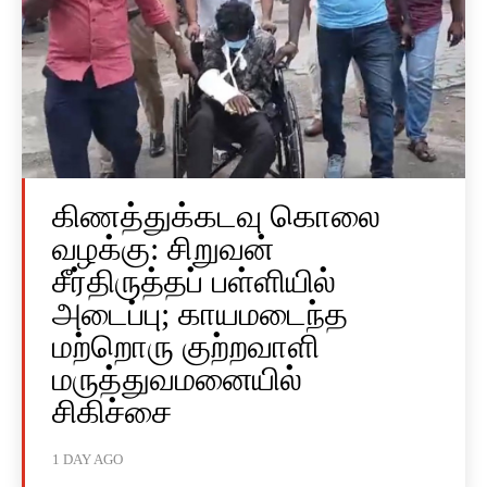
கிணத்துக்கடவு கொலை
வழக்கு: சிறுவன்
சீர்திருத்தப் பள்ளியில்
அடைப்பு; காயமடைந்த
மற்றொரு குற்றவாளி
மருத்துவமனையில்
சிகிச்சை
1 DAY AGO