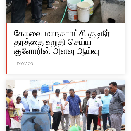
கோவை மாநகராட்சி குடிநீர்
தரத்தை உறுதி செய்ய
குளோரின் அளவு ஆய்வு
1 DAY AGO