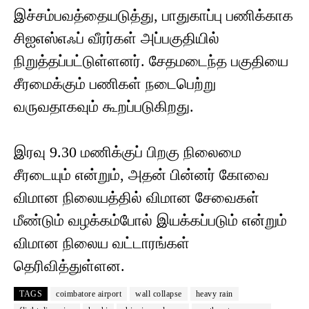
இச்சம்பவத்தையடுத்து, பாதுகாப்பு பணிக்காக
சிஐஎஸ்எஃப் வீரர்கள் அப்பகுதியில்
நிறுத்தப்பட்டுள்ளனர். சேதமடைந்த பகுதியை
சீரமைக்கும் பணிகள் நடைபெற்று
வருவதாகவும் கூறப்படுகிறது.
இரவு 9.30 மணிக்குப் பிறகு நிலைமை
சீரடையும் என்றும், அதன் பின்னர் கோவை
விமான நிலையத்தில் விமான சேவைகள்
மீண்டும் வழக்கம்போல் இயக்கப்படும் என்றும்
விமான நிலைய வட்டாரங்கள்
தெரிவித்துள்ளன.
TAGS
coimbatore airport
wall collapse
heavy rain