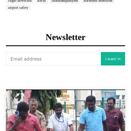
flight diversion
kochi
chinniampalayam
northeast monsoon
airport safety
Newsletter
I want in