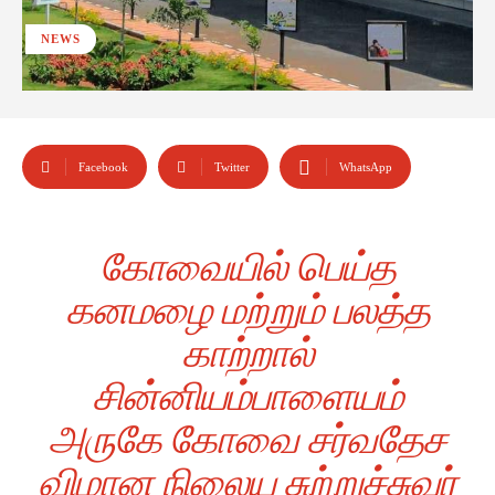
NEWS
Facebook
Twitter
WhatsApp
கோவையில் பெய்த
கனமழை மற்றும் பலத்த
காற்றால்
சின்னியம்பாளையம்
அருகே கோவை சர்வதேச
விமான நிலைய சுற்றுச்சுவர்