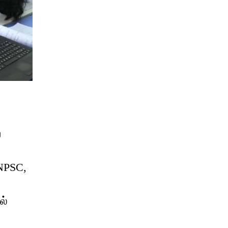
ய
NPSC,
ல்