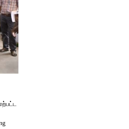
ேற்பட்ட
ng