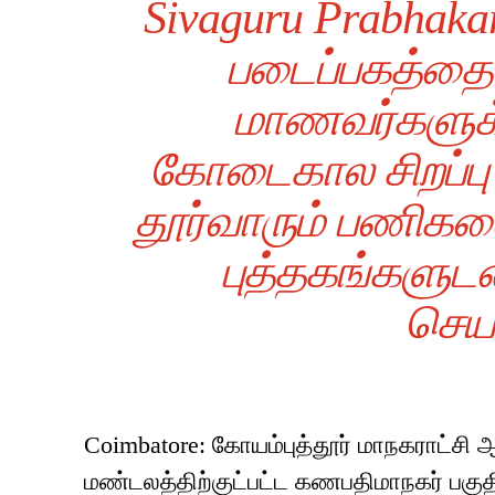
Sivaguru Prabhak
படைப்பகத்தை ந
மாணவர்களுக
கோடைகால சிறப்பு வ
தூர்வாரும் பணிகளைய
புத்தகங்களுட
செயல
Coimbatore: கோயம்புத்தூர் மாநகராட்ச
மண்டலத்திற்குட்பட்ட கணபதிமாநகர் பகுத