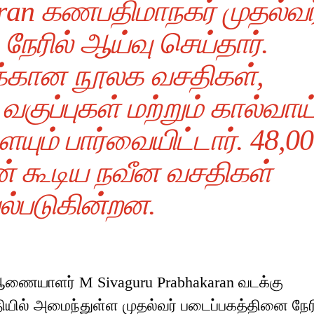
aran கணபதிமாநகர் முதல்வர
ேரில் ஆய்வு செய்தார்.
்கான நூலக வசதிகள்,
குப்புகள் மற்றும் கால்வாய
ும் பார்வையிட்டார். 48,0
ன் கூடிய நவீன வசதிகள்
்படுகின்றன.
ி ஆணையாளர் M Sivaguru Prabhakaran வடக்கு
ியில் அமைந்துள்ள முதல்வர் படைப்பகத்தினை நேர