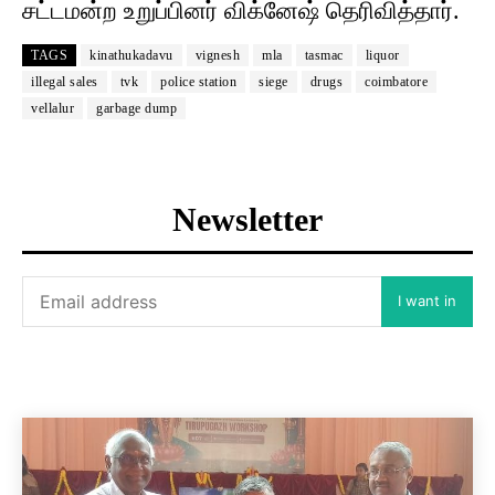
சட்டமன்ற உறுப்பினர் விக்னேஷ் தெரிவித்தார்.
TAGS
kinathukadavu
vignesh
mla
tasmac
liquor
illegal sales
tvk
police station
siege
drugs
coimbatore
vellalur
garbage dump
Newsletter
I want in