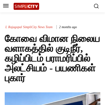
L Rajagopal SimpliCity News Team
2 months ago
கோவை விமான நிலைய
வளாகத்தில் குடிநீர்,
கழிப்பிடம் பராமரிப்பில்
அலட்சியம் - பயணிகள்
புகார்