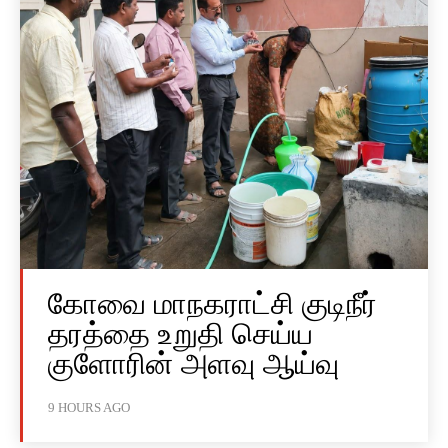
கோவை மாநகராட்சி குடிநீர்
தரத்தை உறுதி செய்ய
குளோரின் அளவு ஆய்வு
9 HOURS AGO