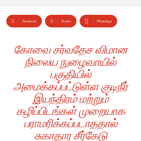
Facebook
Twitter
WhatsApp
கோவை சர்வதேச விமான
நிலைய நுழைவாயில்
பகுதியில்
அமைக்கப்பட்டுள்ள குடிநீர்
இயந்திரம் மற்றும்
கழிப்பிடங்கள் முறையாக
பராமரிக்கப்படாததால்
சுகாதார சீர்கேடு