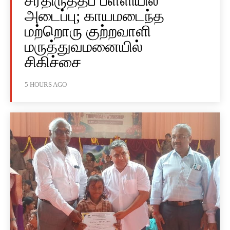
சீர்திருத்தப் பள்ளியில்
அடைப்பு; காயமடைந்த
மற்றொரு குற்றவாளி
மருத்துவமனையில்
சிகிச்சை
5 HOURS AGO