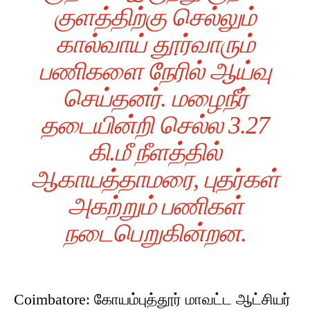
குளத்திற்கு செல்லும்
கால்வாய் தூர்வாரும்
பணிகளை நேரில் ஆய்வு
செய்தனர். மழைநீர்
தடையின்றி செல்ல 3.27
கி.மீ நீளத்தில்
ஆகாயத்தாமரை, புதர்கள்
அகற்றும் பணிகள்
நடைபெறுகின்றன.
Coimbatore: கோயம்புத்தூர் மாவட்ட ஆட்சியர்