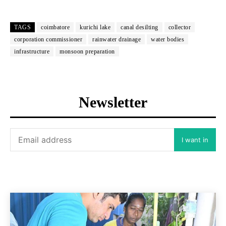
TAGS
coimbatore
kurichi lake
canal desilting
collector
corporation commissioner
rainwater drainage
water bodies
infrastructure
monsoon preparation
Newsletter
I want in