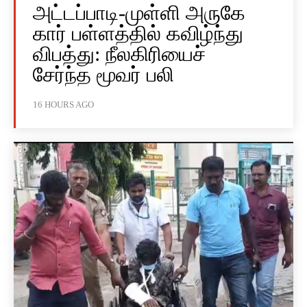
அட்டப்பாடி-முள்ளி அருகே
கார் பள்ளத்தில் கவிழ்ந்து
விபத்து: நீலகிரியைச்
சேர்ந்த மூவர் பலி
16 HOURS AGO