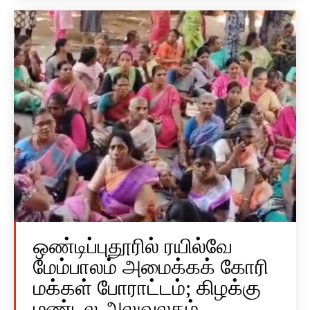
ஒண்டிப்புதூரில் ரயில்வே
மேம்பாலம் அமைக்கக் கோரி
மக்கள் போராட்டம்; கிழக்கு
மண்டல அலுவலகம்