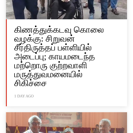
கிணத்துக்கடவு கொலை
வழக்கு: சிறுவன்
சீர்திருத்தப் பள்ளியில்
அடைப்பு; காயமடைந்த
மற்றொரு குற்றவாளி
மருத்துவமனையில்
சிகிச்சை
1 DAY AGO