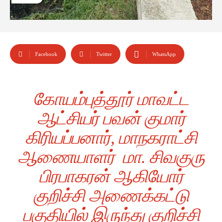
Facebook
Twitter
WhatsApp
கோயம்புத்தூர் மாவட்ட
ஆட்சியர் பவன் குமார்
கிரியப்பனார், மாநகராட்சி
ஆணையாளர் மா. சிவகுரு
பிரபாகரன் ஆகியோர்
குறிச்சி அணைக்கட்டு
பகுதியில் இருந்து குறிச்சி