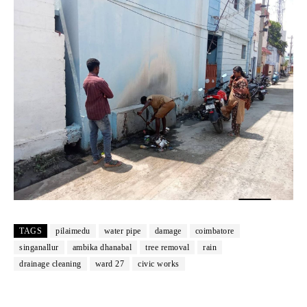
TAGS
pilaimedu
water pipe
damage
coimbatore
singanallur
ambika dhanabal
tree removal
rain
drainage cleaning
ward 27
civic works