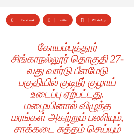
Facebook
Twitter
WhatsApp
கோயம்புத்தூர்
சிங்காநல்லூர் தொகுதி 27-
வது வார்டு பீளமேடு
பகுதியில் குடிநீர் குழாய்
உடைப்பு ஏற்பட்டது.
மழையினால் விழுந்த
மரங்கள் அகற்றும் பணியும்,
சாக்கடை சுத்தம் செய்யும்