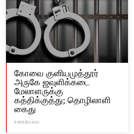
கோவை குனியமுத்தூர்
அருகே ஜவுளிக்கடை
மேலாளருக்கு
கத்திக்குத்து; தொழிலாளி
கைது
9 HOURS AGO