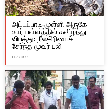
அட்டப்பாடி-முள்ளி அருகே
கார் பள்ளத்தில் கவிழ்ந்து
விபத்து: நீலகிரியைச்
சேர்ந்த மூவர் பலி
1 DAY AGO