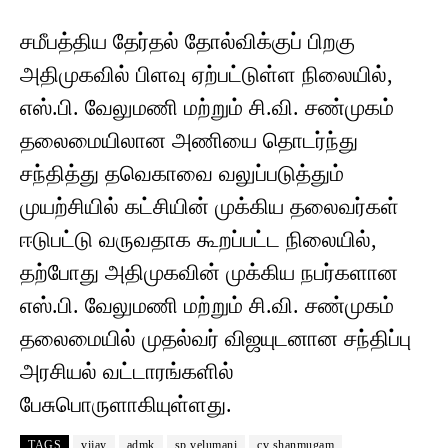
சமீபத்திய தேர்தல் தோல்விக்குப் பிறகு
அதிமுகவில் பிளவு ஏற்பட்டுள்ள நிலையில்,
எஸ்.பி. வேலுமணி மற்றும் சி.வி. சண்முகம்
தலைமையிலான அணியை தொடர்ந்து
சந்தித்து தவெகாவை வலுப்படுத்தும்
முயற்சியில் கட்சியின் முக்கிய தலைவர்கள்
ஈடுபட்டு வருவதாக கூறப்பட்ட நிலையில்,
தற்போது அதிமுகவின் முக்கிய நபர்களான
எஸ்.பி. வேலுமணி மற்றும் சி.வி. சண்முகம்
தலைமையில் முதல்வர் விஜயுடனான சந்திப்பு
அரசியல் வட்டாரங்களில்
பேசுபொருளாகியுள்ளது.
TAGS
vijay
admk
sp velumani
cv shanmugam