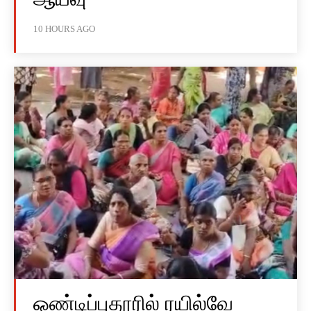
10 HOURS AGO
ஒண்டிப்புதூரில் ரயில்வே