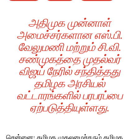
அதிமுக முன்னாள்
அமைச்சர்களான எஸ்.பி.
வேலுமணி மற்றும் சி.வி.
சண்முகத்தை முதல்வர்
விஜய் நேரில் சந்தித்தது
தமிழக அரசியல்
வட்டாரங்களில் பரபரப்பை
ஏற்படுத்தியுள்ளது.
சென்னை: தமிழக முதலமைச்சரும் தமிழக